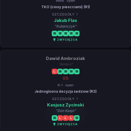
MMA · open
TKO (ciosy piescciami) (R1)
SZCZEGÓŁY
Jakub Flas
"Kubanczyk"
W
W
W
W
W
ZWYCIĘZCA
Dawid Ambroziak
"Ambro"
L
W
W
W
W
VS
K-1 · open
Jednoglosna decyzja sedziow (R3)
SZCZEGÓŁY
Kasjusz Zycinski
"Don Kasjo"
W
L
L
L
W
ZWYCIĘZCA