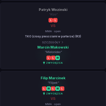
Patryk Wozinski
"Kizo"
L
L
VS
MMA · open
TKO (ciosy piescciami w parterze) (R3)
SZCZEGÓŁY
Marcin Makowski
"Mielonidas"
L
L
W
ZWYCIĘZCA
Filip Marcinek
"Filipek"
L
W
L
W
L
ZWYCIĘZCA
VS
MMA · open