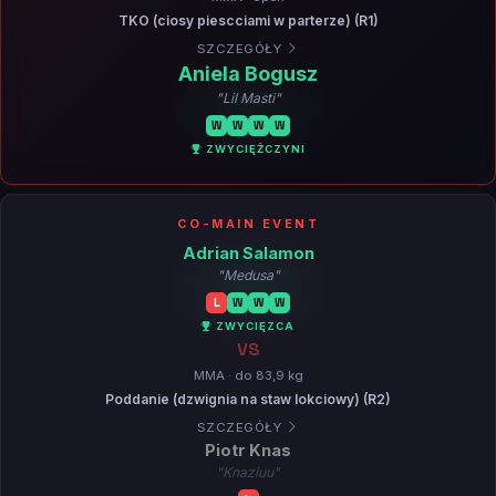
TKO (ciosy piescciami w parterze) (R1)
SZCZEGÓŁY
Aniela Bogusz
"Lil Masti"
W
W
W
W
ZWYCIĘŻCZYNI
CO-MAIN EVENT
Adrian Salamon
"Medusa"
L
W
W
W
ZWYCIĘZCA
VS
MMA · do 83,9 kg
Poddanie (dzwignia na staw lokciowy) (R2)
SZCZEGÓŁY
Piotr Knas
"Knaziuu"