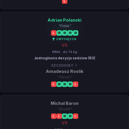
L
Adrian Polanski
"Polak"
L
W
W
W
W
ZWYCIĘZCA
VS
MMA · do 74 kg
Jednoglosna decyzja sedziow (R3)
SZCZEGÓŁY
Amadeusz Roslik
"Ferrari"
L
W
W
W
L
Michal Baron
"Boxdel"
L
L
W
W
L
VS