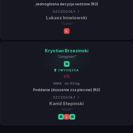
Jednoglosna decyzja sedziow (R3)
SZCZEGÓŁY
Lukasz Imielowski
"Tomb"
L
Krystian Brzezinski
"Jongmen"
W
ZWYCIĘZCA
VS
MMA · do 93 kg
Poddanie (duszenie zza plecow) (R2)
SZCZEGÓŁY
Kamil Stepinski
"Kasti"
W
L
W