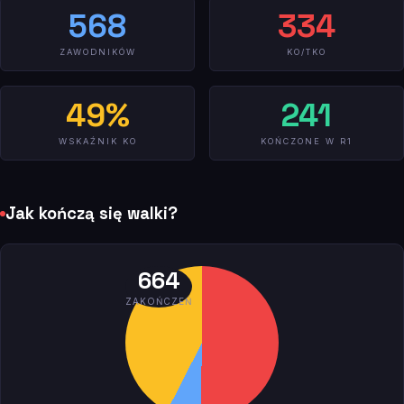
568
334
ZAWODNIKÓW
KO/TKO
49%
241
WSKAŹNIK KO
KOŃCZONE W R1
Jak kończą się walki?
664
ZAKOŃCZEŃ