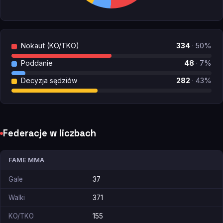
Nokaut (KO/TKO)
334
· 50%
Poddanie
48
· 7%
Decyzja sędziów
282
· 43%
Federacje w liczbach
FAME MMA
Gale
37
Walki
371
KO/TKO
155