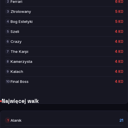
Ferrari
6 KO
2
Ztrolowany
5 KO
3
Bog Estetyki
5 KO
4
Szeli
4 KO
5
Crazy
4 KO
6
The Karpi
4 KO
7
Kamerzysta
4 KO
8
Kalach
4 KO
9
Final Boss
4 KO
10
Najwięcej walk
Alanik
21
1