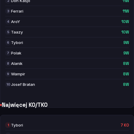
Don Kasjo
11W
2
Ferrari
11W
3
AroY
10W
4
Taazy
10W
5
Tybori
9W
6
Polak
9W
7
Alanik
8W
8
Wampir
8W
9
Josef Bratan
8W
10
Najwięcej KO/TKO
Tybori
7 KO
1