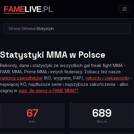
Strona Główna
›
Statystyki
Statystyki MMA w Polsce
Rekordy, dane i statystyki ze wszystkich gal freak fight MMA -
FAME MMA, Prime MMA i innych federacji. Zobacz też nasze
rankingi zawodników
(KO, wygrane, P4P),
rekordy i ciekawostki
-
najwięcej KO, najdłuższe serie i najszybsze zakończenia - albo
zagraj w
quiz „Ile wiesz o FAME MMA?"
.
67
689
GAL
WALK