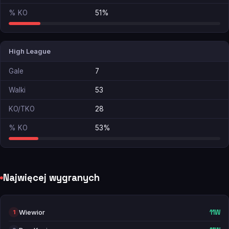
% KO
51%
High League
Gale
7
Walki
53
KO/TKO
28
% KO
53%
Najwięcej wygranych
Wiewior
11W
1