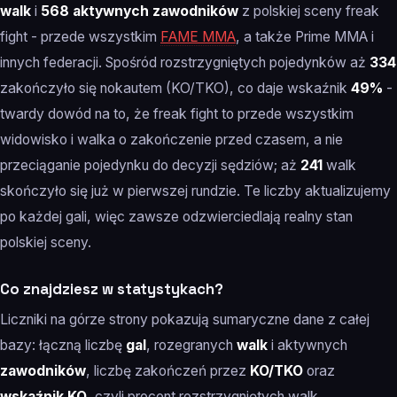
walk
i
568 aktywnych zawodników
z polskiej sceny freak
fight - przede wszystkim
FAME MMA
, a także Prime MMA i
innych federacji. Spośród rozstrzygniętych pojedynków aż
334
zakończyło się nokautem (KO/TKO), co daje wskaźnik
49%
-
twardy dowód na to, że freak fight to przede wszystkim
widowisko i walka o zakończenie przed czasem, a nie
przeciąganie pojedynku do decyzji sędziów; aż
241
walk
skończyło się już w pierwszej rundzie. Te liczby aktualizujemy
po każdej gali, więc zawsze odzwierciedlają realny stan
polskiej sceny.
Co znajdziesz w statystykach?
Liczniki na górze strony pokazują sumaryczne dane z całej
bazy: łączną liczbę
gal
, rozegranych
walk
i aktywnych
zawodników
, liczbę zakończeń przez
KO/TKO
oraz
wskaźnik KO
, czyli procent rozstrzygniętych walk