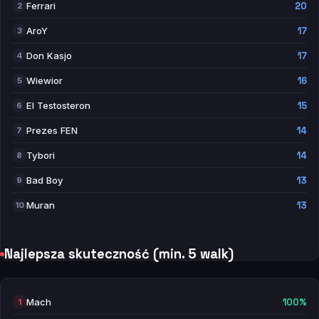
Ferrari
20
2
AroY
17
3
Don Kasjo
17
4
Wiewior
16
5
El Testosteron
15
6
Prezes FEN
14
7
Tybori
14
8
Bad Boy
13
9
Muran
13
10
Najlepsza skuteczność (min. 5 walk)
Mach
100%
1