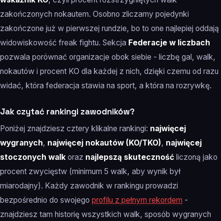
zakończonych nokautem. Osobno zliczamy pojedynki
zakończone już w pierwszej rundzie, bo to one najlepiej oddają
widowiskowość freak fightu. Sekcja
Federacje w liczbach
pozwala porównać organizacje obok siebie - liczbę gal, walk,
nokautów i procent KO dla każdej z nich, dzięki czemu od razu
widać, która federacja stawia na sport, a która na rozrywkę.
Jak czytać rankingi zawodników?
Poniżej znajdziesz cztery klikalne rankingi:
najwięcej
wygranych
,
najwięcej nokautów (KO/TKO)
,
najwięcej
stoczonych walk
oraz
najlepszą skuteczność
liczoną jako
procent zwycięstw (minimum 5 walk, aby wynik był
miarodajny). Każdy zawodnik w rankingu prowadzi
bezpośrednio do swojego
profilu z pełnym rekordem
-
znajdziesz tam historię wszystkich walk, sposób wygranych