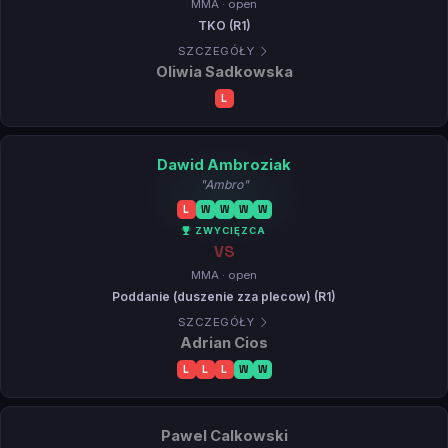
MMA · open
TKO (R1)
SZCZEGÓŁY
Oliwia Sadkowska
L
Dawid Ambroziak
"Ambro"
L
W
W
W
W
ZWYCIĘZCA
VS
MMA · open
Poddanie (duszenie zza plecow) (R1)
SZCZEGÓŁY
Adrian Cios
L
L
L
W
W
Pawel Calkowski