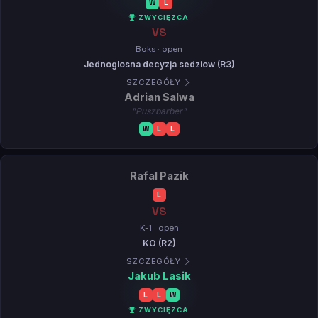
W
L
ZWYCIĘZCA
VS
Boks · open
Jednoglosna decyzja sedziow (R3)
SZCZEGÓŁY
Adrian Salwa
"Puszbarber"
W
L
L
Rafal Pazik
L
VS
K-1 · open
KO (R2)
SZCZEGÓŁY
Jakub Lasik
L
L
W
ZWYCIĘZCA