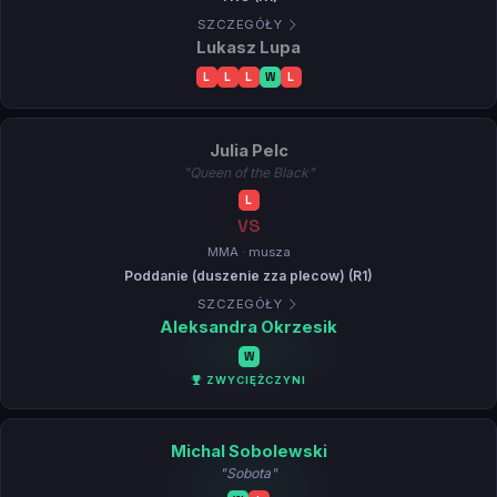
SZCZEGÓŁY
Lukasz Lupa
L
L
L
W
L
Julia Pelc
"Queen of the Black"
L
VS
MMA · musza
Poddanie (duszenie zza plecow) (R1)
SZCZEGÓŁY
Aleksandra Okrzesik
W
ZWYCIĘŻCZYNI
Michal Sobolewski
"Sobota"