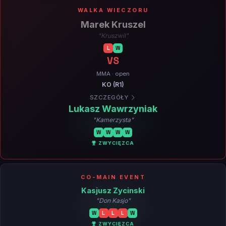
WALKA WIECZORU
Marek Kruszel
"Kruszwil"
L
W
VS
MMA · open
KO (R1)
SZCZEGÓŁY
Lukasz Wawrzyniak
"Kamerzysta"
W
W
W
W
ZWYCIĘZCA
CO-MAIN EVENT
Kasjusz Zycinski
"Don Kasjo"
W
L
L
L
W
ZWYCIĘZCA