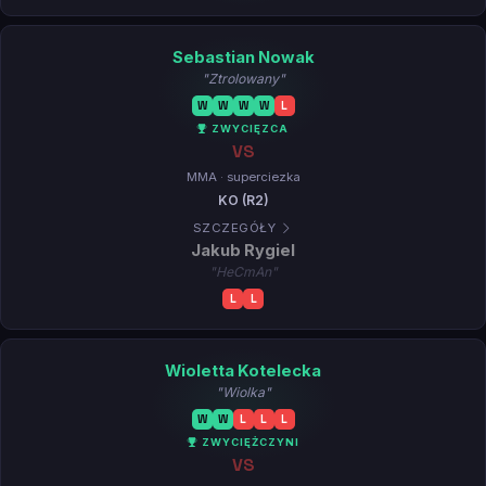
Sebastian Nowak
"Ztrolowany"
W
W
W
W
L
ZWYCIĘZCA
VS
MMA · superciezka
KO (R2)
SZCZEGÓŁY
Jakub Rygiel
"HeCmAn"
L
L
Wioletta Kotelecka
"Wiolka"
W
W
L
L
L
ZWYCIĘŻCZYNI
VS