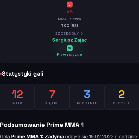
L
VS
MMA · ciezka
TKO (R3)
SZCZEGÓŁY
Sergiusz Zajac
W
ZWYCIĘZCA
Statystyki gali
12
7
3
2
WALK
KO/TKO
PODDANIA
DECYZJE
Podsumowanie Prime MMA 1
Gala
Prime MMA 1: Zadyma
odbyła się 19.02.2022 o godzinie