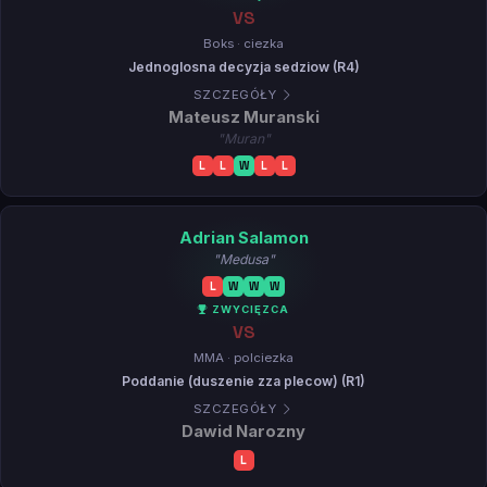
VS
Boks · ciezka
Jednoglosna decyzja sedziow (R4)
SZCZEGÓŁY
Mateusz Muranski
"Muran"
L
L
W
L
L
Adrian Salamon
"Medusa"
L
W
W
W
ZWYCIĘZCA
VS
MMA · polciezka
Poddanie (duszenie zza plecow) (R1)
SZCZEGÓŁY
Dawid Narozny
L