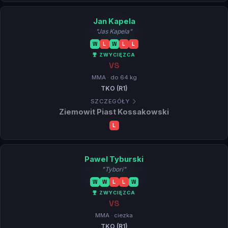
Jan Kapela
"Jas Kapela"
W
L
W
L
L
ZWYCIĘZCA
VS
MMA · do 64 kg
TKO (R1)
SZCZEGÓŁY
Ziemowit Piast Kossakowski
L
Pawel Tyburski
"Tybori"
W
W
L
L
W
ZWYCIĘZCA
VS
MMA · ciezka
TKO (R1)