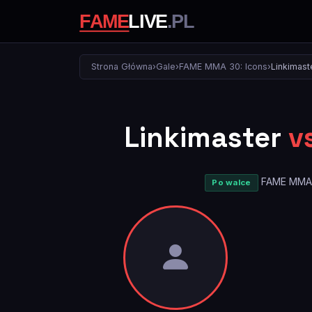
Strona Główna
›
Gale
›
FAME MMA 30: Icons
›
Linkimast
Linkimaster
v
FAME MMA 
Po walce