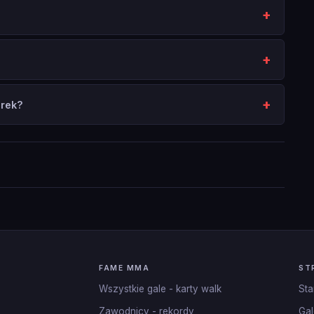
urek?
FAME MMA
ST
Wszystkie gale - karty walk
Sta
Zawodnicy - rekordy
Gal