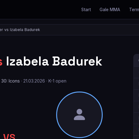
Start
Gale MMA
Term
er vs Izabela Badurek
s
Izabela Badurek
30: Icons
· 21.03.2026 · K-1 open
VS