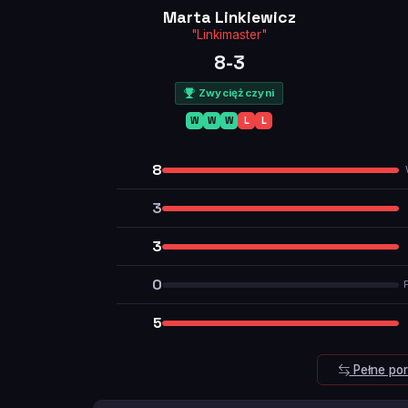
Marta Linkiewicz
"Linkimaster"
8-3
Zwyciężczyni
W
W
W
L
L
8
3
3
0
5
Pełne po