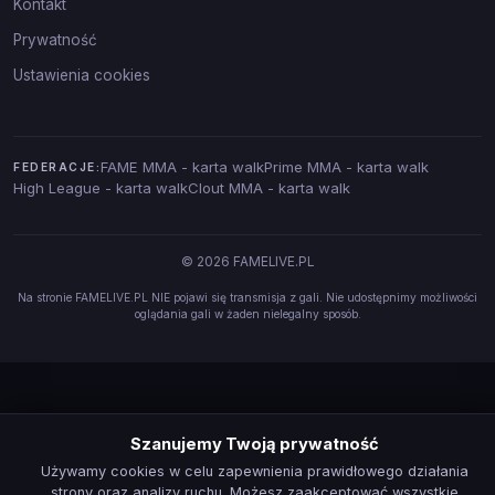
Kontakt
Prywatność
Ustawienia cookies
FAME MMA - karta walk
Prime MMA - karta walk
FEDERACJE:
High League - karta walk
Clout MMA - karta walk
© 2026 FAMELIVE.PL
Na stronie FAMELIVE.PL NIE pojawi się transmisja z gali. Nie udostępnimy możliwości
oglądania gali w żaden nielegalny sposób.
Szanujemy Twoją prywatność
Używamy cookies w celu zapewnienia prawidłowego działania
strony oraz analizy ruchu. Możesz zaakceptować wszystkie