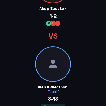
Akop Szostak
1-2
W
L
L
VS
Alan Kwieciński
"Alanik"
8-13