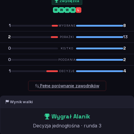
Zwycięzca
W
W
W
W
L
1
8
WYGRANE
2
13
PORAŻKI
0
2
KO/TKO
0
2
PODDANIA
1
4
DECYZJE
Pełne porównanie zawodników
Wynik walki
Wygrał Alanik
Decyzja jednogłośna · runda 3