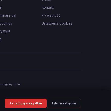
e
Kontakt
minarz gal
Prywatność
wodnicy
Ustawienia cookies
tystyki
g
nielegalny sposób.
Akceptuję wszystkie
Tylko niezbędne