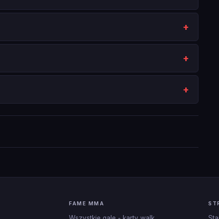
FAME MMA
ST
Wszystkie gale - karty walk
Sta