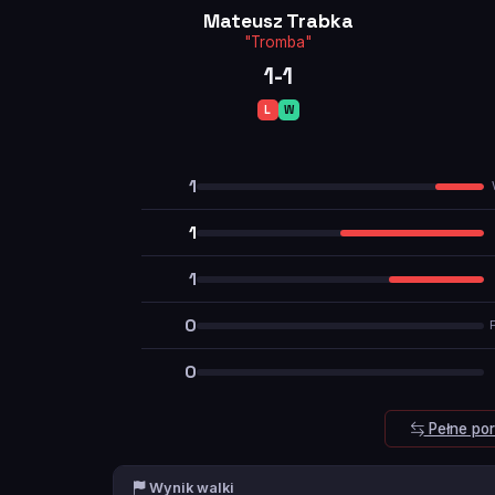
Mateusz Trabka
"Tromba"
1-1
L
W
1
1
1
0
0
Pełne po
Wynik walki