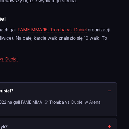
ciekawszy będzie wynik tego starcia.
iel
mach gali
FAME MMA 16: Tromba vs. Dubiel
organizacji
liwice). Na całej karcie walk znalazło się 10 walk. To
s. Dubiel
.
Dubiel?
2022 na gali FAME MMA 16: Tromba vs. Dubiel w Arena
yli?