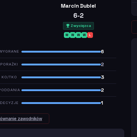
Marcin Dubiel
6-2
Zwycięzca
W
W
W
W
L
6
WYGRANE
2
PORAŻKI
3
KO/TKO
2
PODDANIA
1
DECYZJE
równanie zawodników