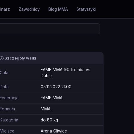
inarz
Zawodnicy
Blog MMA
Statystyki
Szczegóły walki
FAME MMA 16: Tromba vs.
Gala
Dubiel
Data
05.11.2022 21:00
Federacja
FAME MMA
Formuła
MMA
Kategoria
do 80 kg
Miejsce
Arena Gliwice