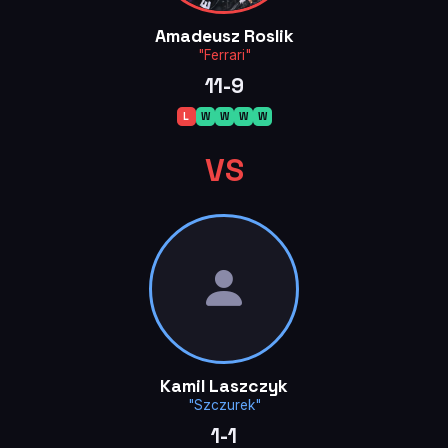
Amadeusz Roslik
"Ferrari"
11-9
L
W
W
W
W
VS
Kamil Laszczyk
"Szczurek"
1-1