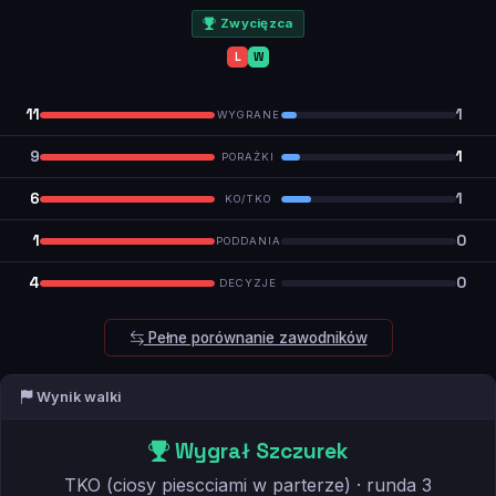
Zwycięzca
L
W
11
1
WYGRANE
9
1
PORAŻKI
6
1
KO/TKO
1
0
PODDANIA
4
0
DECYZJE
Pełne porównanie zawodników
Wynik walki
Wygrał Szczurek
TKO (ciosy piescciami w parterze) · runda 3