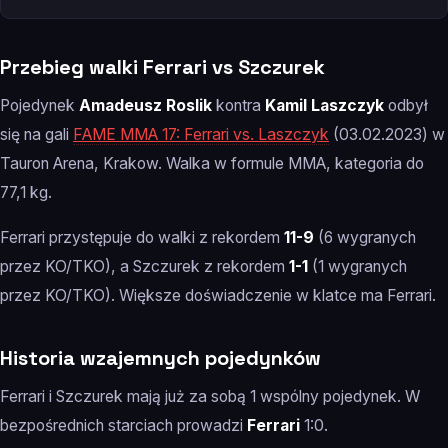
Przebieg walki Ferrari vs Szczurek
Pojedynek
Amadeusz Roslik
kontra
Kamil Laszczyk
odbył
się na gali
FAME MMA 17: Ferrari vs. Laszczyk
(03.02.2023) w
Tauron Arena, Krakow. Walka w formule MMA, kategoria do
77,1 kg.
Ferrari przystępuje do walki z rekordem
11-9
(6 wygranych
przez KO/TKO), a Szczurek z rekordem
1-1
(1 wygranych
przez KO/TKO). Większe doświadczenie w klatce ma Ferrari.
Historia wzajemnych pojedynków
Ferrari i Szczurek mają już za sobą 1 wspólny pojedynek. W
bezpośrednich starciach prowadzi
Ferrari
1:0.