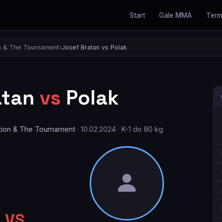
Start
Gale MMA
Term
n & The Tournament
›
Josef Bratan vs Polak
atan
vs
Polak
tion & The Tournament
· 10.02.2024 · K-1 do 80 kg
VS