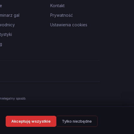
e
Kontakt
minarz gal
Prywatność
wodnicy
Ustawienia cookies
tystyki
g
nielegalny sposób.
Akceptuję wszystkie
Tylko niezbędne