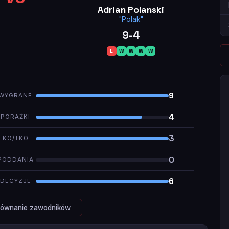
Adrian Polanski
"Polak"
9-4
L
W
W
W
W
9
WYGRANE
4
PORAŻKI
3
KO/TKO
0
PODDANIA
6
DECYZJE
równanie zawodników