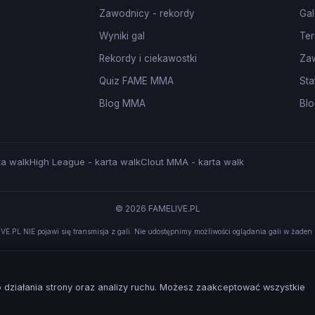
Zawodnicy - rekordy
Gal
Wyniki gal
Ter
Rekordy i ciekawostki
Za
Quiz FAME MMA
Sta
Blog MMA
Blo
ta walk
High League - karta walk
Clout MMA - karta walk
© 2026 FAMELIVE.PL
VE.PL NIE pojawi się transmisja z gali. Nie udostępnimy możliwości oglądania gali w żaden 
działania strony oraz analizy ruchu. Możesz zaakceptować wszystkie