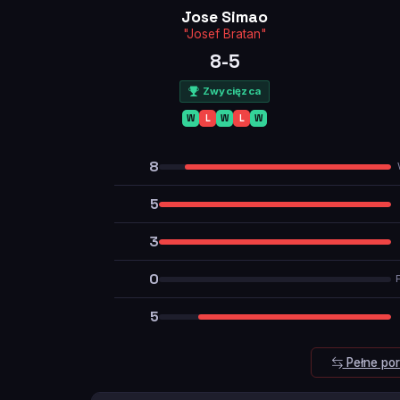
Jose Simao
"Josef Bratan"
8-5
Zwycięzca
W
L
W
L
W
8
5
3
0
5
Pełne po