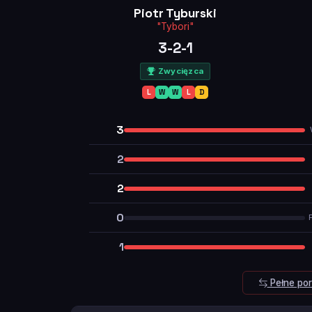
Piotr Tyburski
"Tybori"
3-2-1
Zwycięzca
L
W
W
L
D
3
2
2
0
1
Pełne po