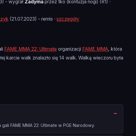
3) - wygrał
Zadyma
przez tko (kontuzja nogi) (R1) ·
czyk
(21.07.2023) - remis ·
szczegóły
li
FAME MMA 22: Ultimate
organizacji
FAME MMA
, która
 karcie walk znalazło się 14 walk. Walką wieczoru była
a gali FAME MMA 22: Ultimate w PGE Narodowy.