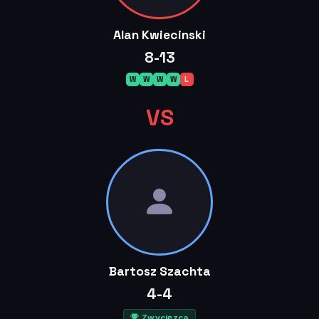
Alan Kwiecinski
8-13
W
W
W
W
L
VS
Bartosz Szachta
4-4
Zwycięzca