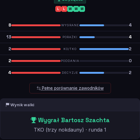
L
L
W
W
W
8
4
WYGRANE
13
4
PORAŻKI
2
2
KO/TKO
2
0
PODDANIA
4
2
DECYZJE
Pełne porównanie zawodników
Wynik walki
Wygrał Bartosz Szachta
TKO (trzy nokdauny) · runda 1