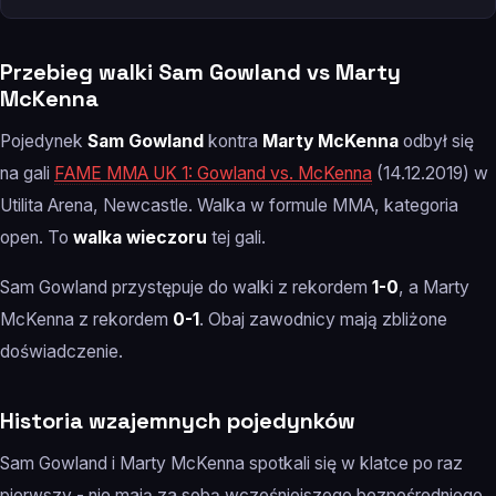
Przebieg walki Sam Gowland vs Marty
McKenna
Pojedynek
Sam Gowland
kontra
Marty McKenna
odbył się
na gali
FAME MMA UK 1: Gowland vs. McKenna
(14.12.2019) w
Utilita Arena, Newcastle. Walka w formule MMA, kategoria
open. To
walka wieczoru
tej gali.
Sam Gowland przystępuje do walki z rekordem
1-0
, a Marty
McKenna z rekordem
0-1
. Obaj zawodnicy mają zbliżone
doświadczenie.
Historia wzajemnych pojedynków
Sam Gowland i Marty McKenna spotkali się w klatce po raz
pierwszy - nie mają za sobą wcześniejszego bezpośredniego