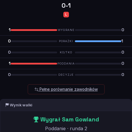
0-1
L
1
0
WYGRANE
0
1
PORAŻKI
0
0
KO/TKO
1
0
PODDANIA
0
0
DECYZJE
Pełne porównanie zawodników
Wynik walki
Wygrał Sam Gowland
Poddanie · runda 2