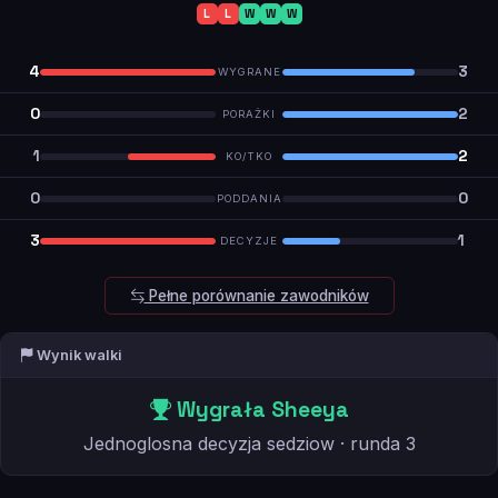
L
L
W
W
W
4
3
WYGRANE
0
2
PORAŻKI
1
2
KO/TKO
0
0
PODDANIA
3
1
DECYZJE
Pełne porównanie zawodników
Wynik walki
Wygrała Sheeya
Jednoglosna decyzja sedziow · runda 3