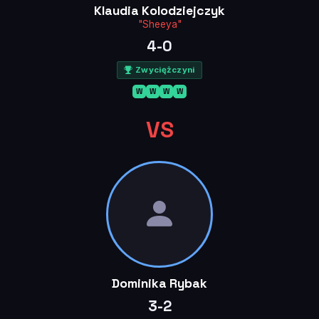
Klaudia Kolodziejczyk
"Sheeya"
4-0
Zwyciężczyni
W
W
W
W
VS
Dominika Rybak
3-2