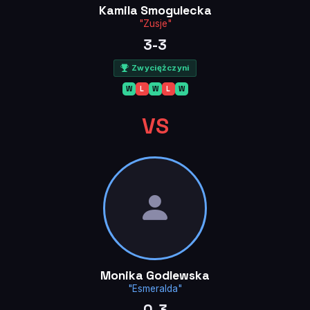
Kamila Smogulecka
"Zusje"
3-3
Zwyciężczyni
W
L
W
L
W
VS
Monika Godlewska
"Esmeralda"