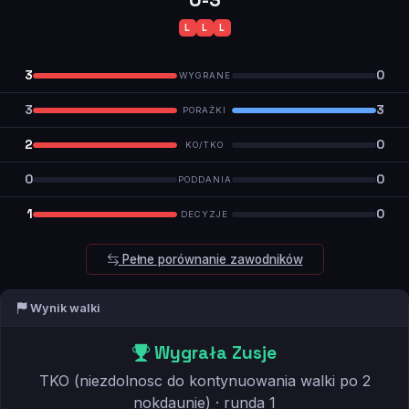
0-3
L
L
L
3
0
WYGRANE
3
3
PORAŻKI
2
0
KO/TKO
0
0
PODDANIA
1
0
DECYZJE
Pełne porównanie zawodników
Wynik walki
Wygrała Zusje
TKO (niezdolnosc do kontynuowania walki po 2
nokdaunie) · runda 1