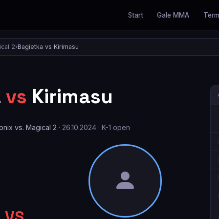
Start
Gale MMA
Term
cal 2
›
Bagietka vs Kirimasu
a
vs
Kirimasu
nix vs. Magical 2
· 26.10.2024 · K-1 open
VS