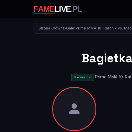
Strona Główna
›
Gale
›
Prime MMA 10: Rafonix vs. Magi
Bagietk
Prime MMA 10: Rafo
Po walce