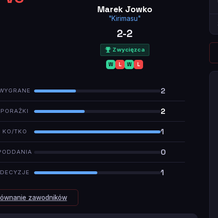
Marek Jowko
"Kirimasu"
2-2
Zwycięzca
W
L
W
L
2
WYGRANE
2
PORAŻKI
1
KO/TKO
0
PODDANIA
1
DECYZJE
równanie zawodników