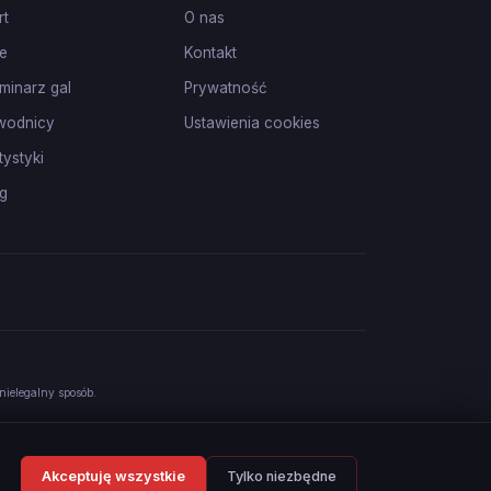
rt
O nas
e
Kontakt
minarz gal
Prywatność
wodnicy
Ustawienia cookies
tystyki
g
nielegalny sposób.
Akceptuję wszystkie
Tylko niezbędne