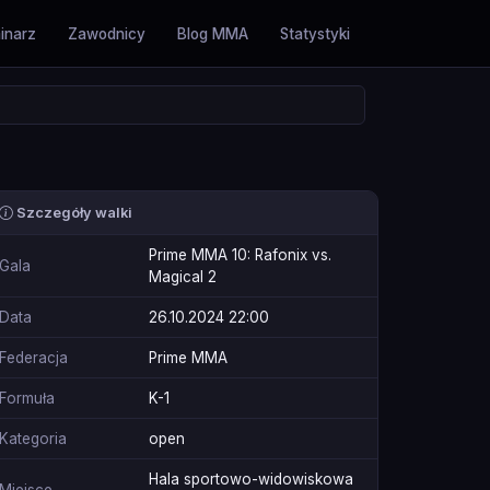
inarz
Zawodnicy
Blog MMA
Statystyki
Szczegóły walki
Prime MMA 10: Rafonix vs.
Gala
Magical 2
Data
26.10.2024 22:00
Federacja
Prime MMA
Formuła
K-1
Kategoria
open
Hala sportowo-widowiskowa