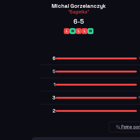
Michal Gorzelanczyk
"Bagietka"
6-5
L
W
L
L
W
6
5
1
3
2
Pełne po