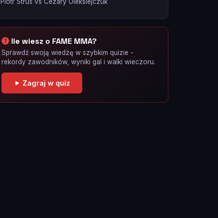
Piotr Strus vs Cezary Oleksiejczuk
Ile wiesz o FAME MMA?
Sprawdź swoją wiedzę w szybkim quizie -
rekordy zawodników, wyniki gal i walki wieczoru.
Zagraj w quiz