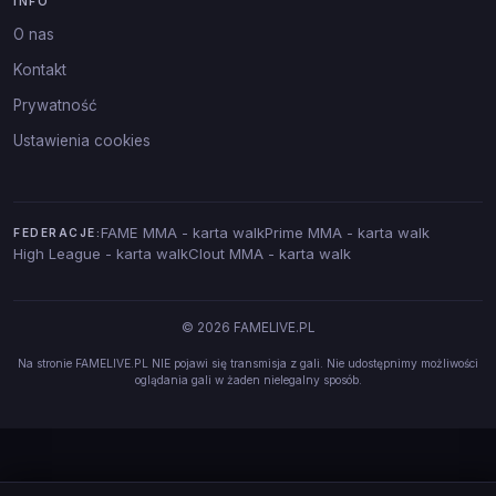
INFO
O nas
Kontakt
Prywatność
Ustawienia cookies
FAME MMA - karta walk
Prime MMA - karta walk
FEDERACJE:
High League - karta walk
Clout MMA - karta walk
© 2026 FAMELIVE.PL
Na stronie FAMELIVE.PL NIE pojawi się transmisja z gali. Nie udostępnimy możliwości
oglądania gali w żaden nielegalny sposób.