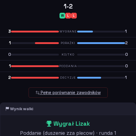
1-2
W
L
L
3
1
WYGRANE
1
2
PORAŻKI
0
0
KO/TKO
1
0
PODDANIA
2
1
DECYZJE
Pełne porównanie zawodników
Wynik walki
Wygrał Lizak
Poddanie (duszenie zza plecow) · runda 1