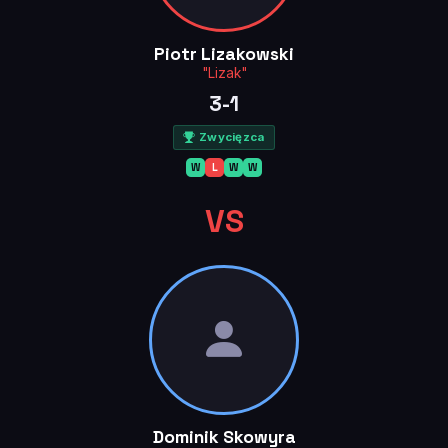
Piotr Lizakowski
"Lizak"
3-1
Zwycięzca
W
L
W
W
VS
Dominik Skowyra