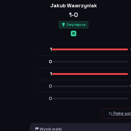
Jakub Wawrzyniak
1-0
Zwycięzca
W
1
0
1
0
0
Pełne po
Wynik walki