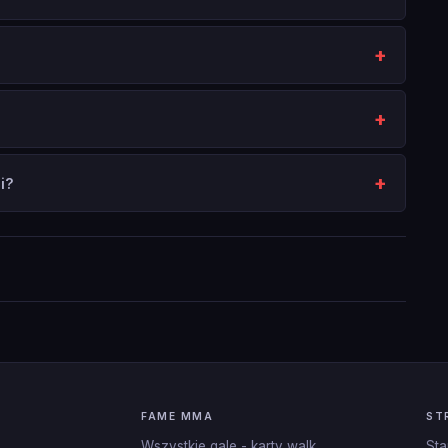
i?
FAME MMA
ST
Wszystkie gale - karty walk
Sta