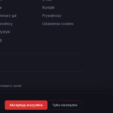
e
Kontakt
minarz gal
Prywatność
wodnicy
Ustawienia cookies
tystyki
g
nielegalny sposób.
Akceptuję wszystkie
Tylko niezbędne