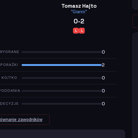
Tomasz Hajto
"Gianni"
0-2
L
L
0
WYGRANE
2
PORAŻKI
0
KO/TKO
0
PODDANIA
0
DECYZJE
równanie zawodników