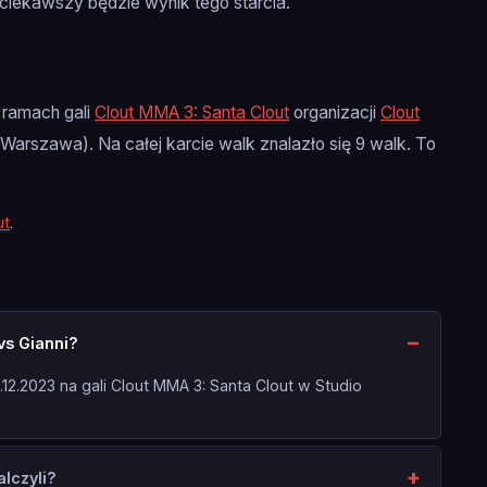
ciekawszy będzie wynik tego starcia.
 ramach gali
Clout MMA 3: Santa Clout
organizacji
Clout
(Warszawa). Na całej karcie walk znalazło się 9 walk. To
ut
.
vs Gianni?
12.2023 na gali Clout MMA 3: Santa Clout w Studio
lczyli?