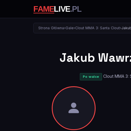
Strona Główna
›
Gale
›
Clout MMA 3: Santa Clout
›
Jakub
Jakub Wawr
Clout MMA 3: 
Po walce