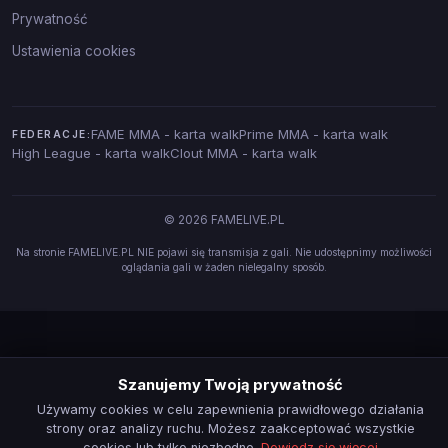
Prywatność
Ustawienia cookies
FAME MMA - karta walk
Prime MMA - karta walk
FEDERACJE:
High League - karta walk
Clout MMA - karta walk
© 2026 FAMELIVE.PL
Na stronie FAMELIVE.PL NIE pojawi się transmisja z gali. Nie udostępnimy możliwości
oglądania gali w żaden nielegalny sposób.
Szanujemy Twoją prywatność
Używamy cookies w celu zapewnienia prawidłowego działania
strony oraz analizy ruchu. Możesz zaakceptować wszystkie
cookies lub tylko niezbędne.
Dowiedz się więcej