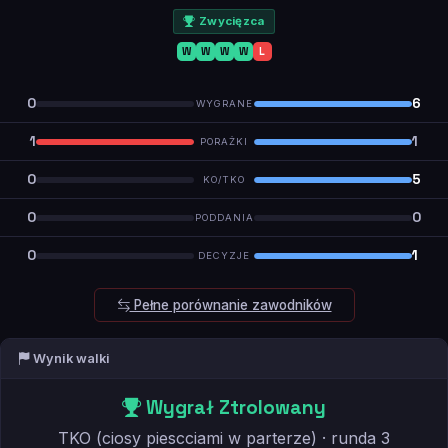
Zwycięzca
W
W
W
W
L
0
6
WYGRANE
1
1
PORAŻKI
0
5
KO/TKO
0
0
PODDANIA
0
1
DECYZJE
Pełne porównanie zawodników
Wynik walki
Wygrał Ztrolowany
TKO (ciosy piescciami w parterze) · runda 3