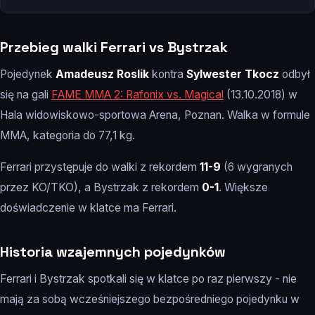
Przebieg walki Ferrari vs Bystrzak
Pojedynek
Amadeusz Roslik
kontra
Sylwester Tkocz
odbył
się na gali
FAME MMA 2: Rafonix vs. Magical
(13.10.2018) w
Hala widowiskowo-sportowa Arena, Poznan. Walka w formule
MMA, kategoria do 77,1 kg.
Ferrari przystępuje do walki z rekordem
11-9
(6 wygranych
przez KO/TKO), a Bystrzak z rekordem
0-1
. Większe
doświadczenie w klatce ma Ferrari.
Historia wzajemnych pojedynków
Ferrari i Bystrzak spotkali się w klatce po raz pierwszy - nie
mają za sobą wcześniejszego bezpośredniego pojedynku w