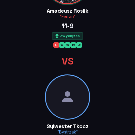
Amadeusz Roslik
"Ferrari"
11-9
Zwycięzca
L
W
W
W
W
VS
Sylwester Tkocz
"Bystrzak"