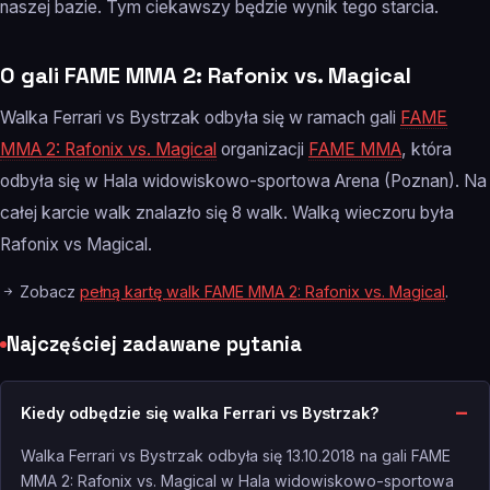
naszej bazie. Tym ciekawszy będzie wynik tego starcia.
O gali FAME MMA 2: Rafonix vs. Magical
Walka Ferrari vs Bystrzak odbyła się w ramach gali
FAME
MMA 2: Rafonix vs. Magical
organizacji
FAME MMA
, która
odbyła się w Hala widowiskowo-sportowa Arena (Poznan). Na
całej karcie walk znalazło się 8 walk. Walką wieczoru była
Rafonix vs Magical.
Zobacz
pełną kartę walk FAME MMA 2: Rafonix vs. Magical
.
Najczęściej zadawane pytania
Kiedy odbędzie się walka Ferrari vs Bystrzak?
Walka Ferrari vs Bystrzak odbyła się 13.10.2018 na gali FAME
MMA 2: Rafonix vs. Magical w Hala widowiskowo-sportowa