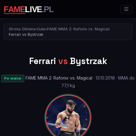
Strona Główna
›
Gale
›
FAME MMA 2: Rafonix vs. Magical
›
Ferrari vs Bystrzak
Ferrari
vs
Bystrzak
FAME MMA 2: Rafonix vs. Magical
· 13.10.2018 · MMA do
Po walce
77,1 kg