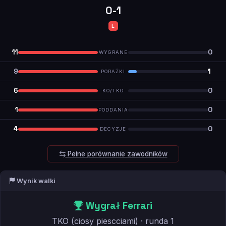
0-1
L
11
0
WYGRANE
9
1
PORAŻKI
6
0
KO/TKO
1
0
PODDANIA
4
0
DECYZJE
Pełne porównanie zawodników
Wynik walki
Wygrał Ferrari
TKO (ciosy piescciami) · runda 1