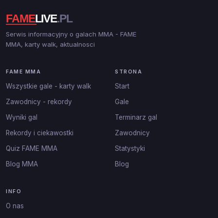
Serwis informacyjny o galach MMA - FAME
MMA, karty walk, aktualnosci
FAME MMA
STRONA
Wszystkie gale - karty walk
Start
Zawodnicy - rekordy
Gale
Wyniki gal
Terminarz gal
Rekordy i ciekawostki
Zawodnicy
Quiz FAME MMA
Statystyki
Blog MMA
Blog
INFO
O nas