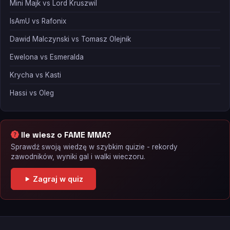
Mini Majk vs Lord Kruszwil
IsAmU vs Rafonix
Dawid Malczynski vs Tomasz Olejnik
Ewelona vs Esmeralda
Krycha vs Kasti
Hassi vs Oleg
Ile wiesz o FAME MMA?
Sprawdź swoją wiedzę w szybkim quizie - rekordy
zawodników, wyniki gal i walki wieczoru.
Zagraj w quiz