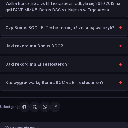
Walka Bonus BGC vs El Testosteron odbyła się 26.10.2019 na
gali FAME MMA 5: Bonus BGC vs. Najman w Ergo Arena.
Czy Bonus BGC i El Testosteron już ze sobą walczyli?
Jaki rekord ma Bonus BGC?
Jaki rekord ma El Testosteron?
Kto wygrał walkę Bonus BGC vs El Testosteron?
Udostępnij:
Szczegóły walki