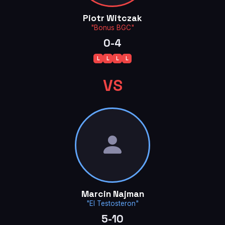
Piotr Witczak
"Bonus BGC"
0-4
L
L
L
L
VS
Marcin Najman
"El Testosteron"
5-10