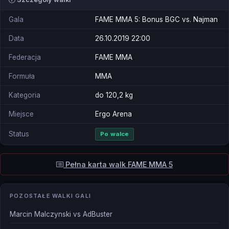
Gala
FAME MMA 5: Bonus BGC vs. Najman
Data
26.10.2019 22:00
Federacja
FAME MMA
Formuła
MMA
Kategoria
do 120,2 kg
Miejsce
Ergo Arena
Status
Po walce
Pełna karta walk FAME MMA 5
POZOSTAŁE WALKI GALI
Marcin Malczynski vs AdBuster