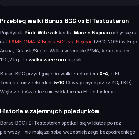
Przebieg walki Bonus BGC vs El Testosteron
Pojedynek
Piotr Witczak
kontra
Marcin Najman
odbył się na
gali
FAME MMA 5: Bonus BGC vs. Najman
(26.10.2019) w Ergo
Arena, Gdansk/Sopot. Walka w formule MMA, kategoria do
120,2 kg. To
walka wieczoru
tej gali.
Bonus BGC przystępuje do walki z rekordem
0-4
, a El
Testosteron z rekordem
5-10
(3 wygranych przez KO/TKO).
Większe doświadczenie w klatce ma El Testosteron.
Historia wzajemnych pojedynków
Bonus BGC i El Testosteron spotkali się w klatce po raz
pierwszy - nie mają za sobą wcześniejszego bezpośredniego