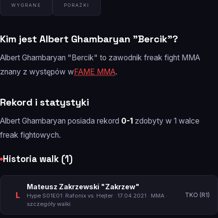
WYGRANE
PORAŻKI
Kim jest Albert Ghambaryan "Bercik"?
Albert Ghambaryan "Bercik" to zawodnik freak fight MMA
znany z występów w
FAME MMA
.
Rekord i statystyki
Albert Ghambaryan posiada rekord
0-1
zdobyty w 1 walce
freak fightowych.
Historia walk (1)
Mateusz Zakrzewski "Zakrzew"
L
TKO (R1)
Hype S01E01: Rafonix vs. Hejter
· 17.04.2021 · MMA ·
szczegóły walki