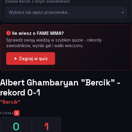
Zestaw Bercik z innym zawodnikiem:
Ile wiesz o FAME MMA?
Sprawdź swoją wiedzę w szybkim quizie - rekordy
zawodników, wyniki gal i walki wieczoru.
Zagraj w quiz
Albert Ghambaryan "Bercik" -
rekord 0-1
"Bercik"
FORMA
L
0
1