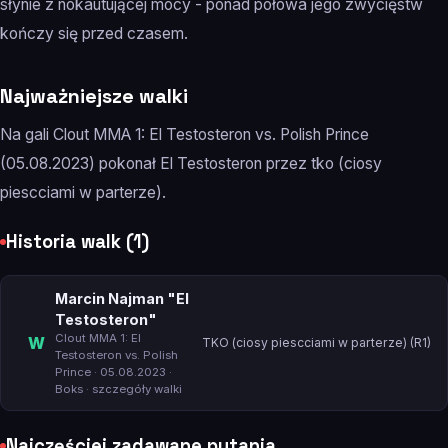
słynie z nokautującej mocy - ponad połowa jego zwycięstw
kończy się przed czasem.
Najważniejsze walki
Na gali Clout MMA 1: El Testosteron vs. Polish Prince
(05.08.2023) pokonał El Testosteron przez tko (ciosy
piescciami w parterze).
Historia walk (1)
Marcin Najman "El
Testosteron"
Clout MMA 1: El
W
TKO (ciosy piescciami w parterze) (R1)
Testosteron vs. Polish
Prince
· 05.08.2023 ·
Boks ·
szczegóły walki
Najczęściej zadawane pytania