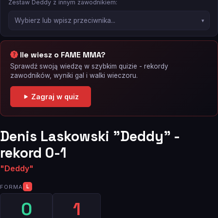
Zestaw Deddy z innym zawodnikiem:
Ile wiesz o FAME MMA?
Sprawdź swoją wiedzę w szybkim quizie - rekordy
zawodników, wyniki gal i walki wieczoru.
Zagraj w quiz
Denis Laskowski "Deddy" -
rekord 0-1
"Deddy"
FORMA
L
0
1