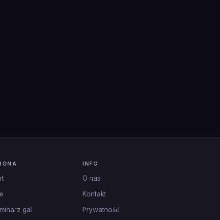
RONA
INFO
rt
O nas
e
Kontakt
minarz gal
Prywatność