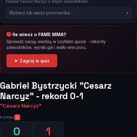
Zestaw Cesarz Narcyz z innym zawodnikiem:
Ile wiesz o FAME MMA?
Sprawdź swoją wiedzę w szybkim quizie - rekordy
zawodników, wyniki gal i walki wieczoru.
Zagraj w quiz
Gabriel Bystrzycki "Cesarz
Narcyz" - rekord 0-1
"Cesarz Narcyz"
FORMA
L
0
1