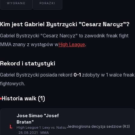
WYGRANE
PORAŻKI
Kim jest Gabriel Bystrzycki "Cesarz Narcyz"?
Gabriel Bystrzycki "Cesarz Narcyz" to zawodnik freak fight
MMA znany z występów w
High League
.
Rekord i statystyki
Gabriel Bystrzycki posiada rekord
0-1
zdobyty w 1 walce freak
fightowych.
Historia walk (1)
Jose Simao "Josef
Bratan"
L
Jednoglosna decyzja sedziow (R3)
High League 1: Lexy vs. Natsu
· 28.08.2021 · MMA ·