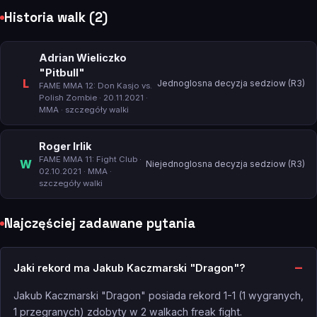
Historia walk (2)
Adrian Wieliczko
"Pitbull"
L
Jednoglosna decyzja sedziow (R3)
FAME MMA 12: Don Kasjo vs.
Polish Zombie
· 20.11.2021 ·
MMA ·
szczegóły walki
Roger Irlik
FAME MMA 11: Fight Club
·
W
Niejednoglosna decyzja sedziow (R3)
02.10.2021 · MMA ·
szczegóły walki
Najczęściej zadawane pytania
Jaki rekord ma Jakub Kaczmarski "Dragon"?
Jakub Kaczmarski "Dragon" posiada rekord 1-1 (1 wygranych,
1 przegranych) zdobyty w 2 walkach freak fight.