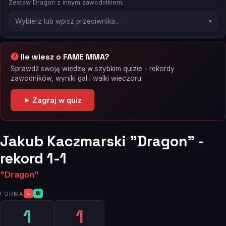
Zestaw Dragon z innym zawodnikiem:
Ile wiesz o FAME MMA?
Sprawdź swoją wiedzę w szybkim quizie - rekordy
zawodników, wyniki gal i walki wieczoru.
Zagraj w quiz
Jakub Kaczmarski "Dragon" -
rekord 1-1
"Dragon"
FORMA
L
W
1
1