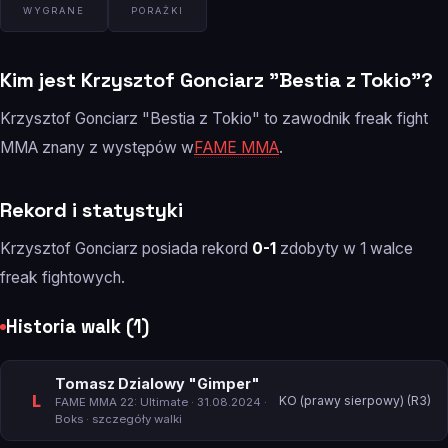
WYGRANE
PORAŻKI
Kim jest Krzysztof Gonciarz "Bestia z Tokio"?
Krzysztof Gonciarz "Bestia z Tokio" to zawodnik freak fight
MMA znany z występów w
FAME MMA
.
Rekord i statystyki
Krzysztof Gonciarz posiada rekord
0-1
zdobyty w 1 walce
freak fightowych.
Historia walk (1)
Tomasz Dzialowy "Gimper"
L
KO (prawy sierpowy) (R3)
FAME MMA 22: Ultimate
· 31.08.2024 ·
Boks ·
szczegóły walki