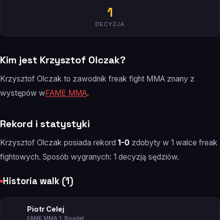
1
DECYZJA
Kim jest Krzysztof Olczak?
Krzysztof Olczak to zawodnik freak fight MMA znany z
występów w
FAME MMA
.
Rekord i statystyki
Krzysztof Olczak posiada rekord
1-0
zdobyty w 1 walce freak
fightowych. Sposób wygranych: 1 decyzją sędziów.
Historia walk (1)
Piotr Celej
FAME MMA 1: Boxdel