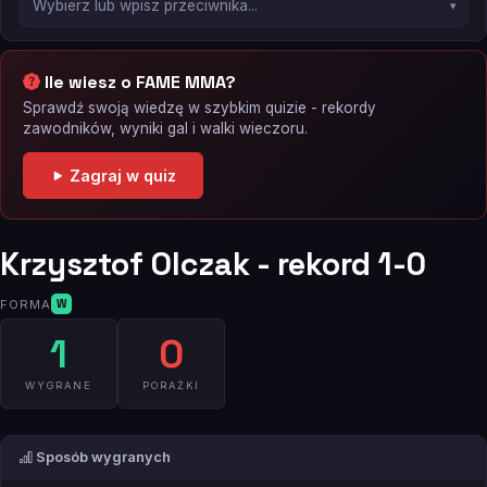
Ile wiesz o FAME MMA?
Sprawdź swoją wiedzę w szybkim quizie - rekordy
zawodników, wyniki gal i walki wieczoru.
Zagraj w quiz
Krzysztof Olczak - rekord 1-0
FORMA
W
1
0
WYGRANE
PORAŻKI
Sposób wygranych