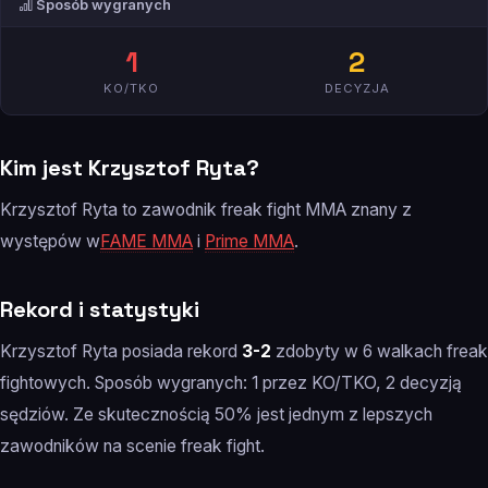
Sposób wygranych
1
2
KO/TKO
DECYZJA
Kim jest Krzysztof Ryta?
Krzysztof Ryta to zawodnik freak fight MMA znany z
występów w
FAME MMA
i
Prime MMA
.
Rekord i statystyki
Krzysztof Ryta posiada rekord
3-2
zdobyty w 6 walkach freak
fightowych. Sposób wygranych: 1 przez KO/TKO, 2 decyzją
sędziów. Ze skutecznością 50% jest jednym z lepszych
zawodników na scenie freak fight.