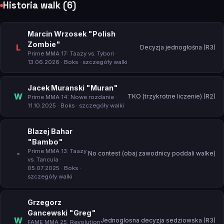
Historia walk (6)
Marcin Wrzosek "Polish
Zombie"
L
Decyzja jednogłośna (R3)
Prime MMA 17: Taazy vs. Tybori
·
13.06.2026 · Boks ·
szczegóły walki
Jacek Muranski "Muran"
W
TKO (trzykrotne liczenie) (R2)
Prime MMA 14: Nowe rozdanie
·
11.10.2025 · Boks ·
szczegóły walki
Blazej Bahar
"Bambo"
Prime MMA 13: Taazy
-
No contest (obaj zawodnicy poddali walke)
vs. Tancula
·
05.07.2025 · Boks ·
szczegóły walki
Grzegorz
Gancewski "Greg"
W
Jednoglosna decyzja sedziowska (R3)
FAME MMA 25: Revolution