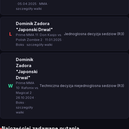
· 05.04.2025 · MMA ·
szczegóły walki
Dominik Zadora
"Japonski Drwal"
L
Jednoglosna decyzja sedziow (R3)
Prime MMA 11: Don Kasjo vs.
Polish Zombie 2
· 11.01.2025 ·
Boks ·
szczegóły walki
Dominik
Zadora
"Japonski
Drwal"
Prime MMA
W
Techniczna decyzja niejednoglosna sedziow (R3)
10: Rafonix vs.
Magical 2
·
26.10.2024 ·
Boks ·
szczegóły
walki
Najczęściej zadawane pytania