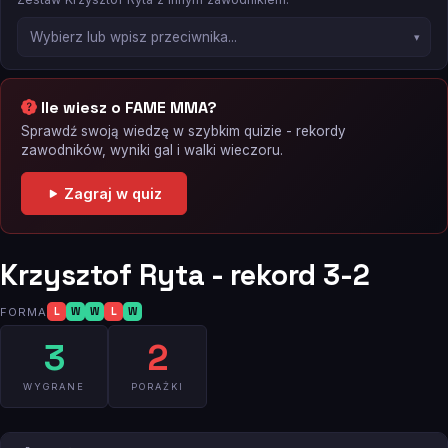
Ile wiesz o FAME MMA?
Sprawdź swoją wiedzę w szybkim quizie - rekordy
zawodników, wyniki gal i walki wieczoru.
Zagraj w quiz
Krzysztof Ryta - rekord 3-2
FORMA
L
W
W
L
W
3
2
WYGRANE
PORAŻKI