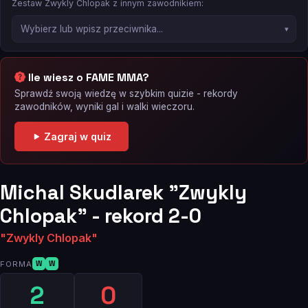
Zestaw Zwykly Chlopak z innym zawodnikiem:
Ile wiesz o FAME MMA?
Sprawdź swoją wiedzę w szybkim quizie - rekordy
zawodników, wyniki gal i walki wieczoru.
Zagraj w quiz
Michal Skudlarek "Zwykly
Chlopak" - rekord 2-0
"Zwykly Chlopak"
FORMA
W
W
2
0