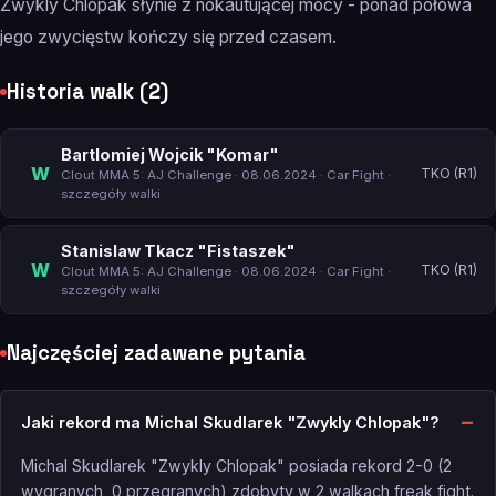
Zwykly Chlopak słynie z nokautującej mocy - ponad połowa
jego zwycięstw kończy się przed czasem.
Historia walk (2)
Bartlomiej Wojcik "Komar"
W
TKO (R1)
Clout MMA 5: AJ Challenge
· 08.06.2024 · Car Fight ·
szczegóły walki
Stanislaw Tkacz "Fistaszek"
W
TKO (R1)
Clout MMA 5: AJ Challenge
· 08.06.2024 · Car Fight ·
szczegóły walki
Najczęściej zadawane pytania
Jaki rekord ma Michal Skudlarek "Zwykly Chlopak"?
Michal Skudlarek "Zwykly Chlopak" posiada rekord 2-0 (2
wygranych, 0 przegranych) zdobyty w 2 walkach freak fight.