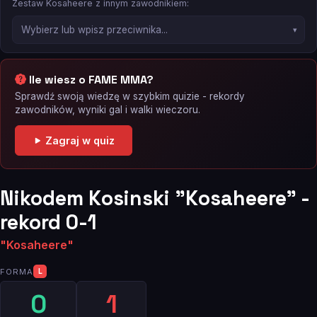
Zestaw Kosaheere z innym zawodnikiem:
Ile wiesz o FAME MMA?
Sprawdź swoją wiedzę w szybkim quizie - rekordy
zawodników, wyniki gal i walki wieczoru.
Zagraj w quiz
Nikodem Kosinski "Kosaheere" -
rekord 0-1
"Kosaheere"
FORMA
L
0
1