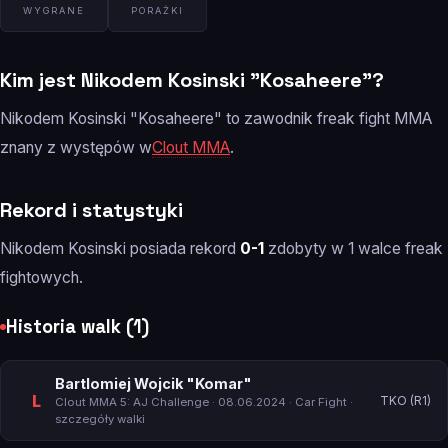
WYGRANE
PORAŻKI
Kim jest Nikodem Kosinski "Kosaheere"?
Nikodem Kosinski "Kosaheere" to zawodnik freak fight MMA
znany z występów w
Clout MMA
.
Rekord i statystyki
Nikodem Kosinski posiada rekord
0-1
zdobyty w 1 walce freak
fightowych.
Historia walk (1)
Bartlomiej Wojcik "Komar"
L
TKO (R1)
Clout MMA 5: AJ Challenge
· 08.06.2024 · Car Fight ·
szczegóły walki