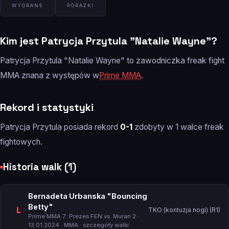
WYGRANE
PORAŻKI
Kim jest Patrycja Przytula "Natalie Wayne"?
Patrycja Przytula "Natalie Wayne" to zawodniczka freak fight
MMA znana z występów w
Prime MMA
.
Rekord i statystyki
Patrycja Przytula posiada rekord
0-1
zdobyty w 1 walce freak
fightowych.
Historia walk (1)
Bernadeta Urbanska "Bouncing
Betty"
L
TKO (kontuzja nogi) (R1)
Prime MMA 7: Prezes FEN vs. Muran 2
·
13.01.2024 · MMA ·
szczegóły walki