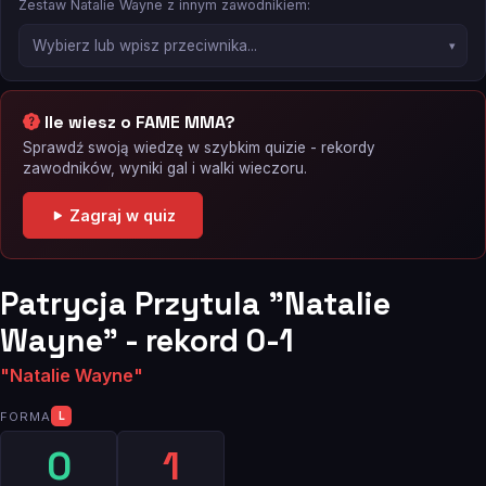
Zestaw Natalie Wayne z innym zawodnikiem:
Ile wiesz o FAME MMA?
Sprawdź swoją wiedzę w szybkim quizie - rekordy
zawodników, wyniki gal i walki wieczoru.
Zagraj w quiz
Patrycja Przytula "Natalie
Wayne" - rekord 0-1
"Natalie Wayne"
FORMA
L
0
1