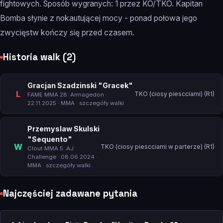
fightowych. Sposób wygranych: 1 przez KO/TKO. Kapitan
Bomba słynie z nokautującej mocy - ponad połowa jego
zwycięstw kończy się przed czasem.
Historia walk (2)
Gracjan Szadzinski "Gracek"
L
TKO (ciosy piescciami) (R1)
FAME MMA 28: Armagedon
·
22.11.2025 · MMA ·
szczegóły walki
Przemyslaw Skulski
"Sequento"
W
TKO (ciosy piescciami w parterze) (R1)
Clout MMA 5: AJ
Challenge
· 08.06.2024 ·
MMA ·
szczegóły walki
Najczęściej zadawane pytania