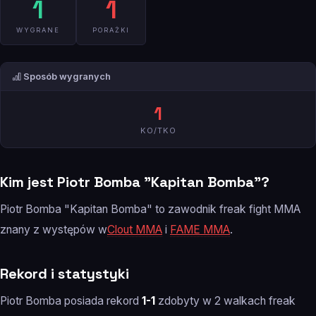
1
1
WYGRANE
PORAŻKI
Sposób wygranych
1
KO/TKO
Kim jest Piotr Bomba "Kapitan Bomba"?
Piotr Bomba "Kapitan Bomba" to zawodnik freak fight MMA
znany z występów w
Clout MMA
i
FAME MMA
.
Rekord i statystyki
Piotr Bomba posiada rekord
1-1
zdobyty w 2 walkach freak