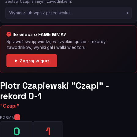
Zestaw Czapi z innym zawodnikiem:
Ile wiesz o FAME MMA?
Sprawdź swoją wiedzę w szybkim quizie - rekordy
zawodników, wyniki gal i walki wieczoru.
Zagraj w quiz
Piotr Czapiewski "Czapi" -
rekord 0-1
"Czapi"
FORMA
L
0
1