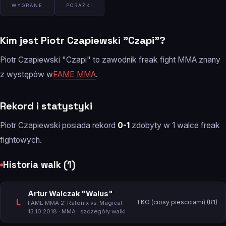
WYGRANE
PORAŻKI
Kim jest Piotr Czapiewski "Czapi"?
Piotr Czapiewski "Czapi" to zawodnik freak fight MMA znany
z występów w
FAME MMA
.
Rekord i statystyki
Piotr Czapiewski posiada rekord
0-1
zdobyty w 1 walce freak
fightowych.
Historia walk (1)
Artur Walczak "Walus"
L
TKO (ciosy piescciami) (R1)
FAME MMA 2: Rafonix vs. Magical
·
13.10.2018 · MMA ·
szczegóły walki