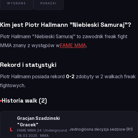
WYGRANE
PORAŻKI
Kim jest Piotr Hallmann "Niebieski Samuraj"?
Piotr Hallmann "Niebieski Samuraj" to zawodnik freak fight
MMA znany z występów w
FAME MMA
.
Rekord i statystyki
Piotr Hallmann posiada rekord
0-2
zdobyty w 2 walkach freak
fightowych.
Historia walk (2)
Gracjan Szadzinski
"Gracek"
L
Jednoglosna decyzja sedziow (R1)
FAME MMA 24: Underground
·
08.02.2025 · MMA ·