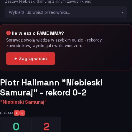
Zestaw Niebieski Samuraj z innym zawodnikiem:
Ile wiesz o FAME MMA?
Sprawdź swoją wiedzę w szybkim quizie - rekordy
zawodników, wyniki gal i walki wieczoru.
Zagraj w quiz
Piotr Hallmann "Niebieski
Samuraj" - rekord 0-2
"Niebieski Samuraj"
FORMA
L
L
0
2