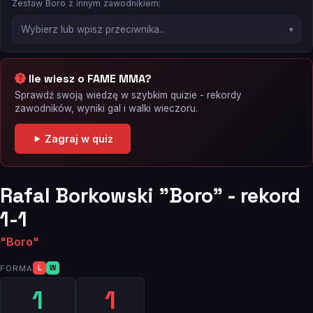
Zestaw Boro z innym zawodnikiem:
Ile wiesz o FAME MMA?
Sprawdź swoją wiedzę w szybkim quizie - rekordy
zawodników, wyniki gal i walki wieczoru.
Zagraj w quiz
Rafal Borkowski "Boro" - rekord
1-1
"Boro"
FORMA
L
W
1
1