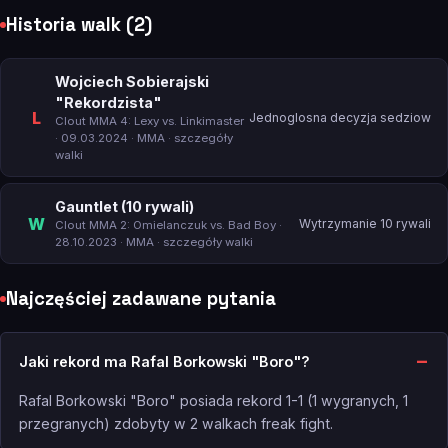
Historia walk (2)
Wojciech Sobierajski
"Rekordzista"
L
Jednoglosna decyzja sedziow
Clout MMA 4: Lexy vs. Linkimaster
· 09.03.2024 · MMA ·
szczegóły
walki
Gauntlet (10 rywali)
W
Wytrzymanie 10 rywali
Clout MMA 2: Omielanczuk vs. Bad Boy
·
28.10.2023 · MMA ·
szczegóły walki
Najczęściej zadawane pytania
Jaki rekord ma Rafal Borkowski "Boro"?
Rafal Borkowski "Boro" posiada rekord 1-1 (1 wygranych, 1
przegranych) zdobyty w 2 walkach freak fight.