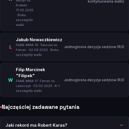
Muran vs.
kontynuowania walki)
Kraken
·
17.05.2025
· Boks ·
szczegóły
walki
Jakub Nowaczkiewicz
FAME MMA 19: Tancula vs.
L
Jednoglosna decyzja sedziow (R3)
Ferrari
· 02.09.2023 · Boks ·
szczegóły walki
Filip Marcinek
"Filipek"
W
Jednoglosna decyzja sedziow (R3)
FAME MMA 17: Ferrari vs.
Laszczyk
· 03.02.2023 · K-1 ·
szczegóły walki
Najczęściej zadawane pytania
Jaki rekord ma Robert Karas?