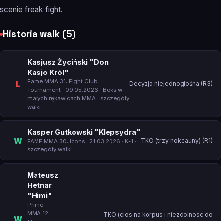
scenie freak fight.
Historia walk (5)
Kasjusz Życiński "Don
Kasjo Król"
Fame MMA 31: Fight Club
L
Decyzja niejednogłośna (R3)
Tournament
· 09.05.2026 · Boks w
małych rękawicach MMA ·
szczegóły
walki
Kasper Gutkowski "Klepsydra"
W
TKO (trzy nokdauny) (R1)
FAME MMA 30: Icons
· 21.03.2026 · K-1 ·
szczegóły walki
Mateusz
Hetnar
"Himi"
Prime
MMA 12:
TKO (cios na korpus i niezdolnosc do
W