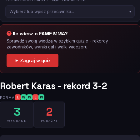
Ile wiesz o FAME MMA?
Sprawdź swoją wiedzę w szybkim quizie - rekordy
zawodników, wyniki gal i walki wieczoru.
Zagraj w quiz
Robert Karas - rekord 3-2
FORMA
L
W
W
L
W
3
2
WYGRANE
PORAŻKI