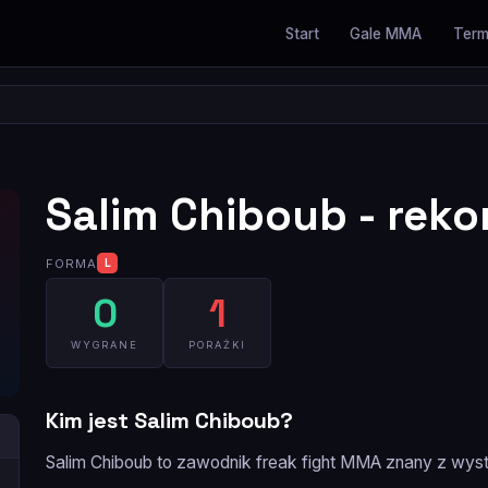
Start
Gale MMA
Term
Salim Chiboub - reko
FORMA
L
0
1
WYGRANE
PORAŻKI
Kim jest Salim Chiboub?
Salim Chiboub to zawodnik freak fight MMA znany z wy