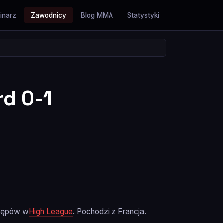
inarz
Zawodnicy
Blog MMA
Statystyki
rd 0-1
stępów w
High League
. Pochodzi z Francja.