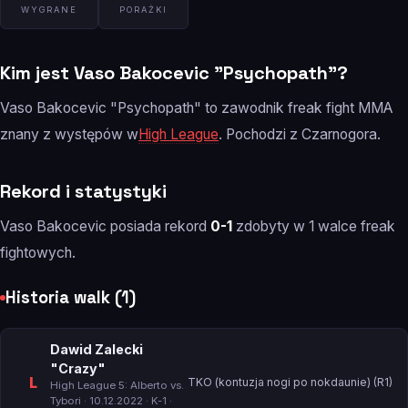
WYGRANE
PORAŻKI
Kim jest Vaso Bakocevic "Psychopath"?
Vaso Bakocevic "Psychopath" to zawodnik freak fight MMA
znany z występów w
High League
. Pochodzi z Czarnogora.
Rekord i statystyki
Vaso Bakocevic posiada rekord
0-1
zdobyty w 1 walce freak
fightowych.
Historia walk (1)
Dawid Zalecki
"Crazy"
L
TKO (kontuzja nogi po nokdaunie) (R1)
High League 5: Alberto vs.
Tybori
· 10.12.2022 · K-1 ·