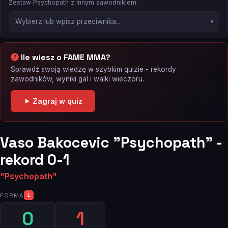
Zestaw Psychopath z innym zawodnikiem:
Ile wiesz o FAME MMA?
Sprawdź swoją wiedzę w szybkim quizie - rekordy
zawodników, wyniki gal i walki wieczoru.
Zagraj w quiz
Vaso Bakocevic "Psychopath" -
rekord 0-1
"Psychopath"
FORMA
L
0
1