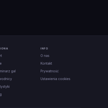
RONA
INFO
rt
O nas
e
Kontakt
minarz gal
Prywatność
wodnicy
Ustawienia cookies
tystyki
g