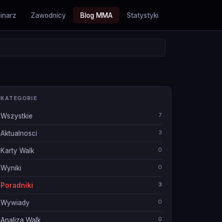
inarz
Zawodnicy
Blog MMA
Statystyki
KATEGORIE
7
Wszystkie
3
Aktualnosci
0
Karty Walk
0
Wyniki
3
Poradniki
0
Wywiady
0
Analiza Walk