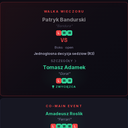
WALKA WIECZORU
Patryk Bandurski
"Bandura"
L
W
W
VS
Boks · open
Jednoglosna decyzja sedziow (R3)
SZCZEGÓŁY
Tomasz Adamek
"Goral"
L
W
W
ZWYCIĘZCA
CO-MAIN EVENT
Amadeusz Roslik
"Ferrari"
L
W
W
W
L