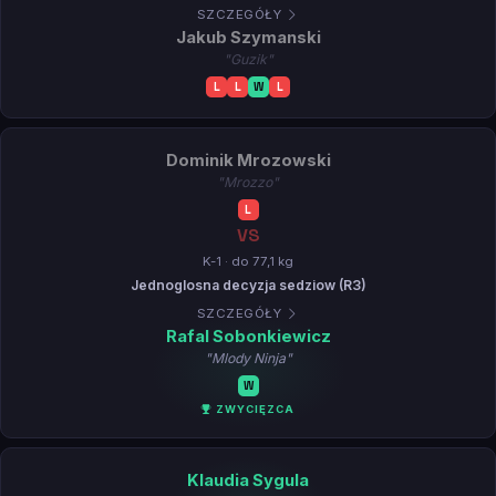
SZCZEGÓŁY
Jakub Szymanski
"Guzik"
L
L
W
L
Dominik Mrozowski
"Mrozzo"
L
VS
K-1 · do 77,1 kg
Jednoglosna decyzja sedziow (R3)
SZCZEGÓŁY
Rafal Sobonkiewicz
"Mlody Ninja"
W
ZWYCIĘZCA
Klaudia Sygula