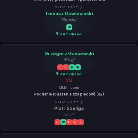
SZCZEGÓŁY
Tomasz Oswiecinski
"Strachu"
W
ZWYCIĘZCA
Grzegorz Gancewski
"Greg"
L
L
W
W
ZWYCIĘZCA
VS
MMA · open
Poddanie (duszenie zza plecow) (R2)
SZCZEGÓŁY
Piotr Szeliga
"Szeli"
L
W
L
L
L