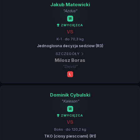
Jakub Matowicki
"Azdus"
W
ZWYCIĘZCA
VS
K-1 · do 70,3 kg
Jednoglosna decyzja sedziow (R3)
SZCZEGÓŁY
Milosz Boras
"Dejvid"
L
Dominik Cybulski
"Kaleson"
W
ZWYCIĘZCA
VS
Boks · do 120,2 kg
TKO (ciosy piescciami) (R1)