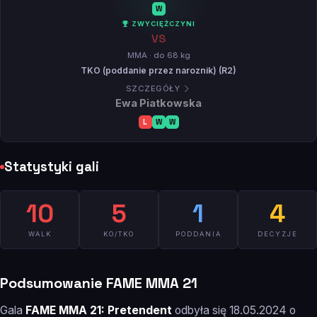
W
ZWYCIĘŻCZYNI
VS
MMA · do 68 kg
TKO (poddanie przez naroznik) (R2)
SZCZEGÓŁY
Ewa Piatkowska
L
W
W
Statystyki gali
10
5
1
4
WALK
KO/TKO
PODDANIA
DECYZJE
Podsumowanie FAME MMA 21
Gala
FAME MMA 21: Pretendent
odbyła się 18.05.2024 o