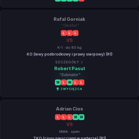
Rafal Gorniak
"Takefun"
L
L
L
VS
K-1 · do 80 kg
KO (lewy podbrodkowy i prawy sierpowy) (R1)
SZCZEGÓŁY
Robert Pasut
"Sutonator"
W
L
W
L
L
ZWYCIĘZCA
Adrian Cios
L
L
L
W
W
VS
MMA · open
TKO (ciosy piescciami w parterze) (R1)