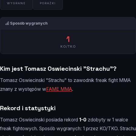
WYGRANE
PORAŻKI
Sposób wygranych
1
KO/TKO
Kim jest Tomasz Oswiecinski "Strachu"?
Tomasz Oswiecinski "Strachu" to zawodnik freak fight MMA
znany z występów w
FAME MMA
.
Rekord i statystyki
Tomasz Oswiecinski posiada rekord
1-0
zdobyty w 1 walce
freak fightowych. Sposób wygranych: 1 przez KO/TKO. Strachu