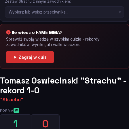
Zestaw Strachu z innym zawodnikiem:
Ile wiesz o FAME MMA?
Sprawdź swoją wiedzę w szybkim quizie - rekordy
zawodników, wyniki gal i walki wieczoru.
Zagraj w quiz
Tomasz Oswiecinski "Strachu" -
rekord 1-0
"Strachu"
FORMA
W
1
0