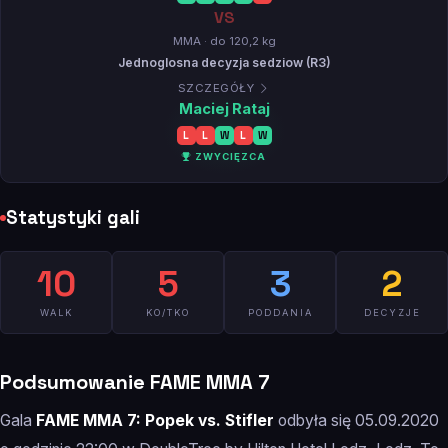
VS
MMA · do 120,2 kg
Jednoglosna decyzja sedziow (R3)
SZCZEGÓŁY
Maciej Rataj
L
L
W
L
W
ZWYCIĘZCA
Statystyki gali
10
5
3
2
WALK
KO/TKO
PODDANIA
DECYZJE
Podsumowanie FAME MMA 7
Gala
FAME MMA 7: Popek vs. Stifler
odbyła się 05.09.2020