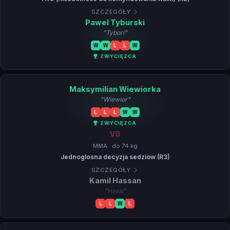
SZCZEGÓŁY
Pawel Tyburski
"Tybori"
W
W
L
L
W
ZWYCIĘZCA
Maksymilian Wiewiorka
"Wiewior"
L
L
L
W
W
ZWYCIĘZCA
VS
MMA · do 74 kg
Jednoglosna decyzja sedziow (R3)
SZCZEGÓŁY
Kamil Hassan
"Hassi"
L
L
W
L