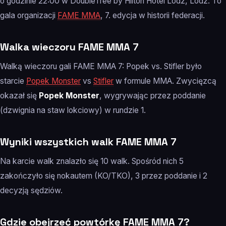
o godzinie 22:00 w DoubleTree by Hilton Hotel Lodz, Lodz. To
gala organizacji
FAME MMA
, 7. edycja w historii federacji.
Walka wieczoru FAME MMA 7
Walką wieczoru gali FAME MMA 7: Popek vs. Stifler było
starcie
Popek Monster
vs
Stifler
w formule MMA. Zwycięzcą
okazał się
Popek Monster
, wygrywając przez poddanie
(dzwignia na staw lokciowy) w rundzie 1.
Wyniki wszystkich walk FAME MMA 7
Na karcie walk znalazło się 10 walk. Spośród nich 5
zakończyło się nokautem (KO/TKO), 3 przez poddanie i 2
decyzją sędziów.
Gdzie obejrzeć powtórkę FAME MMA 7?