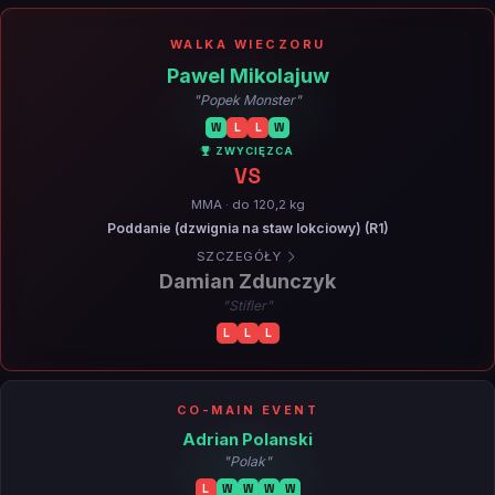
WALKA WIECZORU
Pawel Mikolajuw
"Popek Monster"
W
L
L
W
ZWYCIĘZCA
VS
MMA · do 120,2 kg
Poddanie (dzwignia na staw lokciowy) (R1)
SZCZEGÓŁY
Damian Zdunczyk
"Stifler"
L
L
L
CO-MAIN EVENT
Adrian Polanski
"Polak"
L
W
W
W
W