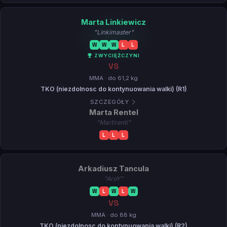
Marta Linkiewicz
"Linkimaster"
W
W
W
L
L
ZWYCIĘŻCZYNI
VS
MMA · do 61,2 kg
TKO (niezdolnosc do kontynuowania walki) (R1)
SZCZEGÓŁY
Marta Rentel
"Martirenti"
L
L
L
Arkadiusz Tancula
"AroY"
W
L
W
L
W
VS
MMA · do 88 kg
TKO (niezdolnosc do kontynuowania walki) (R2)