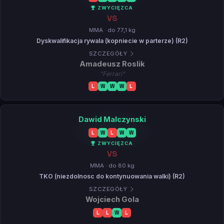
ZWYCIĘZCA
VS
MMA · do 77,1 kg
Dyskwalifikacja rywala (kopniecie w parterze) (R2)
SZCZEGÓŁY
Amadeusz Roslik
"Ferrari"
L
W
W
W
L
Dawid Malczynski
L
W
L
W
W
ZWYCIĘZCA
VS
MMA · do 80 kg
TKO (niezdolnosc do kontynuowania walki) (R2)
SZCZEGÓŁY
Wojciech Gola
L
L
W
L