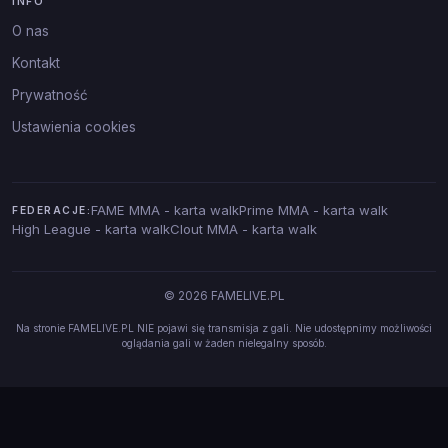
INFO
O nas
Kontakt
Prywatność
Ustawienia cookies
FAME MMA - karta walk
Prime MMA - karta walk
FEDERACJE:
High League - karta walk
Clout MMA - karta walk
© 2026 FAMELIVE.PL
Na stronie FAMELIVE.PL NIE pojawi się transmisja z gali. Nie udostępnimy możliwości
oglądania gali w żaden nielegalny sposób.