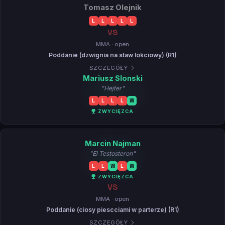
Tomasz Olejnik
L
L
L
L
L
VS
MMA · open
Poddanie (dzwignia na staw lokciowy) (R1)
SZCZEGÓŁY
Mariusz Slonski
"Hejter"
L
L
L
L
W
ZWYCIĘZCA
Marcin Najman
"El Testosteron"
L
L
W
L
W
ZWYCIĘZCA
VS
MMA · open
Poddanie (ciosy piescciami w parterze) (R1)
SZCZEGÓŁY