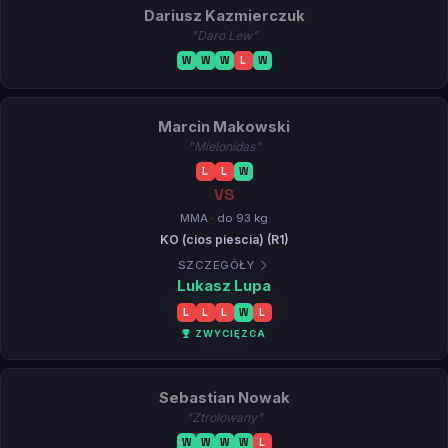
Dariusz Kazmierczuk
"Daro Lew"
W
W
W
L
W
Marcin Makowski
"Mielonidas"
L
L
W
VS
MMA · do 93 kg
KO (cios piescia) (R1)
SZCZEGÓŁY
Lukasz Lupa
L
L
L
W
L
ZWYCIĘZCA
Sebastian Nowak
"Ztrolowany"
W
W
W
W
L