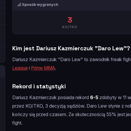
Sposób wygranych
3
KO/TKO
Kim jest Dariusz Kazmierczuk "Daro Lew"?
Dariusz Kazmierczuk "Daro Lew" to zawodnik freak fi
League
i
Prime MMA
.
Rekord i statystyki
Dariusz Kazmierczuk posiada rekord
6-5
zdobyty w 11 w
przez KO/TKO, 3 decyzją sędziów. Daro Lew słynie z n
kończy się przed czasem. Ze skutecznością 55% jest j
fight.