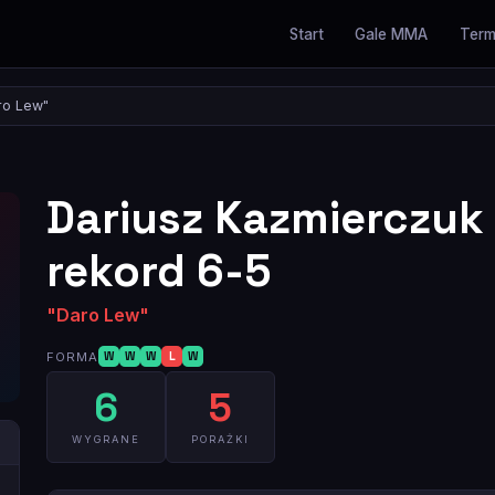
Start
Gale MMA
Term
ro Lew"
Dariusz Kazmierczuk
rekord 6-5
"Daro Lew"
FORMA
W
W
W
L
W
6
5
WYGRANE
PORAŻKI