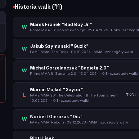
Historia walk (11)
Marek Franek "Bad Boy Jr."
W
Prime MMA 16: Kon se kwen cje
· 25.04.2026 · Boks ·
szczegół
Jakub Szymanski "Guzik"
W
FAME MMA: The Freak
· 04.10.2024 · MMA ·
szczegóły walki
Michal Gorzelanczyk "Bagieta 2.0"
W
Prime MMA 8: Zadyma 2.0
· 13.04.2024 · K-1 ·
szczegóły walki
Marcin Majkut "Xayoo"
L
TKO (n
FAME MMA 20: The Celebration & The Tournament
·
10.02.2024 · K-1 ·
szczegóły walki
Norbert Gierczak "Dis"
W
FAME MMA: Reborn
· 09.12.2023 · MMA ·
szczegóły walki
Piotr Lisek