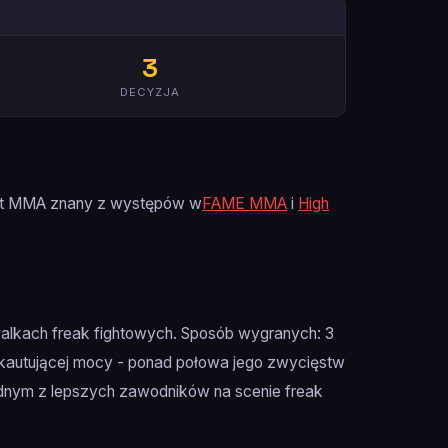
3
DECYZJA
ght MMA znany z występów w
FAME MMA
i
High
alkach freak fightowych. Sposób wygranych: 3
okautującej mocy - ponad połowa jego zwycięstw
ednym z lepszych zawodników na scenie freak