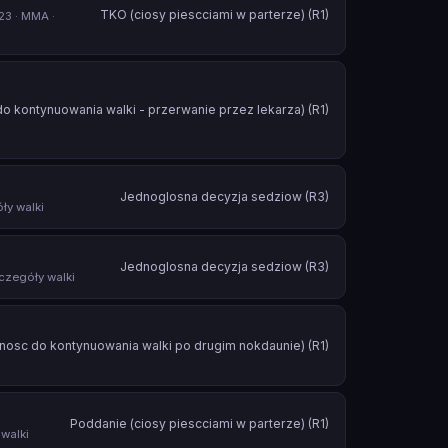
TKO (ciosy piescciami w parterze) (R1)
23 · MMA ·
o kontynuowania walki - przerwanie przez lekarza) (R1)
Jednoglosna decyzja sedziow (R3)
ły walki
Jednoglosna decyzja sedziow (R3)
czegóły walki
nosc do kontynuowania walki po drugim nokdaunie) (R1)
Poddanie (ciosy piescciami w parterze) (R1)
walki