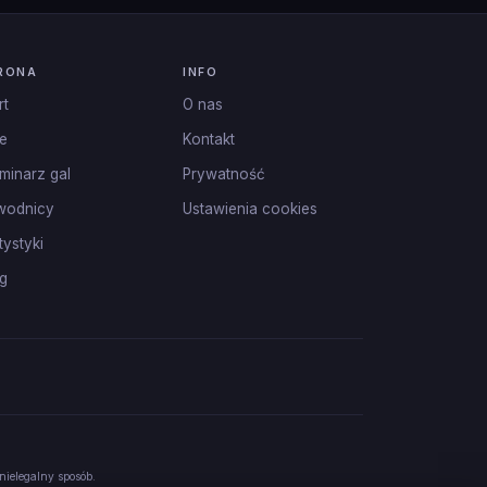
RONA
INFO
rt
O nas
e
Kontakt
minarz gal
Prywatność
wodnicy
Ustawienia cookies
tystyki
g
nielegalny sposób.