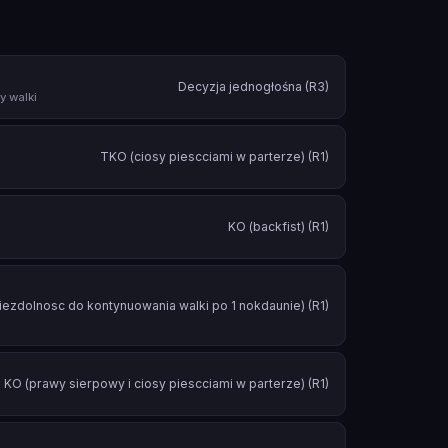
Decyzja jednogłośna (R3)
y walki
TKO (ciosy piescciami w parterze) (R1)
KO (backfist) (R1)
iezdolnosc do kontynuowania walki po 1 nokdaunie) (R1)
KO (prawy sierpowy i ciosy piescciami w parterze) (R1)