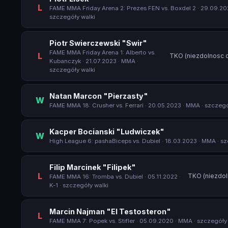
L
FAME MMA Friday Arena 2: Prezes FEN vs. Boxdel 2
· 29.09.20
szczegóły walki
Piotr Swierczewski "Swir"
FAME MMA Friday Arena 1: Alberto vs.
L
TKO (niezdolnosc d
Kubanczyk
· 21.07.2023 · MMA ·
szczegóły walki
Natan Marcon "Pierzasty"
W
FAME MMA 18: Crusher vs. Ferrari
· 20.05.2023 · MMA ·
szczegó
Kacper Bocianski "Ludwiczek"
W
High League 6: pashaBiceps vs. Dubiel
· 18.03.2023 · MMA ·
sz
Filip Marcinek "Filipek"
L
TKO (niezdol
FAME MMA 16: Tromba vs. Dubiel
· 05.11.2022 ·
K-1 ·
szczegóły walki
Marcin Najman "El Testosteron"
L
FAME MMA 7: Popek vs. Stifler
· 05.09.2020 · MMA ·
szczegóły 