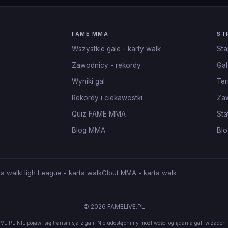
FAME MMA
ST
Wszystkie gale - karty walk
Sta
Zawodnicy - rekordy
Gal
Wyniki gal
Ter
Rekordy i ciekawostki
Za
Quiz FAME MMA
Sta
Blog MMA
Blo
ta walk
High League - karta walk
Clout MMA - karta walk
© 2026 FAMELIVE.PL
VE.PL NIE pojawi się transmisja z gali. Nie udostępnimy możliwości oglądania gali w żaden 