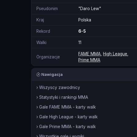
Pseudonim
"Daro Lew"
Kraj
Polska
Rekord
6-5
Walki
11
FAME MMA
,
High League
,
Organizacje
Prime MMA
Nawigacja
› Wszyscy zawodnicy
› Statystyki i rankingi MMA
› Gale FAME MMA - karty walk
› Gale High League - karty walk
› Gale Prime MMA - karty walk
› Wszystkie gale i wyniki