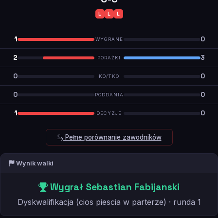
L
L
L
1
0
WYGRANE
2
3
PORAŻKI
0
0
KO/TKO
0
0
PODDANIA
1
0
DECYZJE
Pełne porównanie zawodników
Wynik walki
Wygrał Sebastian Fabijanski
Dyskwalifikacja (cios piescia w parterze) · runda 1