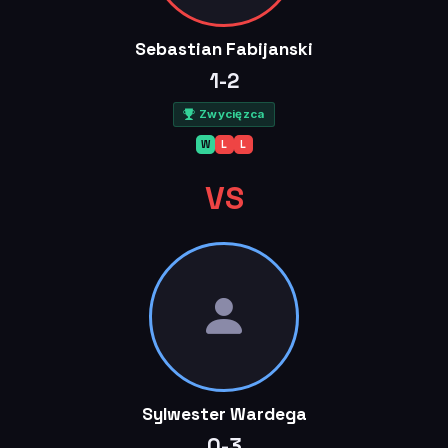
Sebastian Fabijanski
1-2
Zwycięzca
W
L
L
VS
Sylwester Wardega
0-3