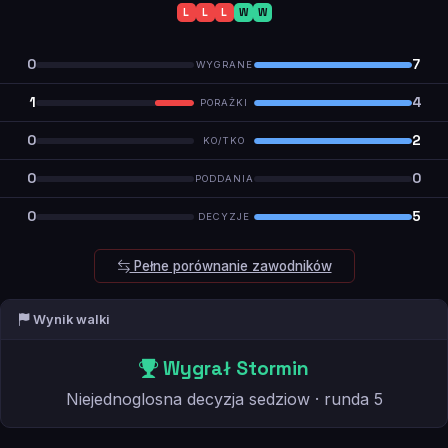
L
L
L
W
W
0
7
WYGRANE
1
4
PORAŻKI
0
2
KO/TKO
0
0
PODDANIA
0
5
DECYZJE
Pełne porównanie zawodników
Wynik walki
Wygrał Stormin
Niejednoglosna decyzja sedziow · runda 5