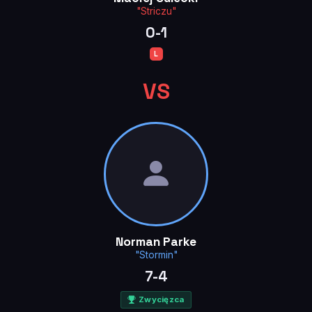
"Striczu"
0-1
L
VS
Norman Parke
"Stormin"
7-4
Zwycięzca