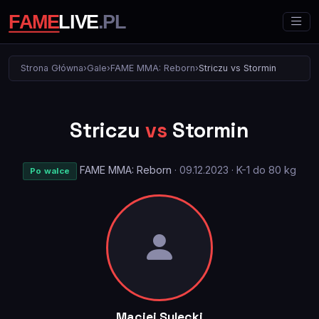
Strona Główna
›
Gale
›
FAME MMA: Reborn
›
Striczu vs Stormin
Striczu
vs
Stormin
FAME MMA: Reborn
· 09.12.2023 · K-1 do 80 kg
Po walce
Maciej Sulecki