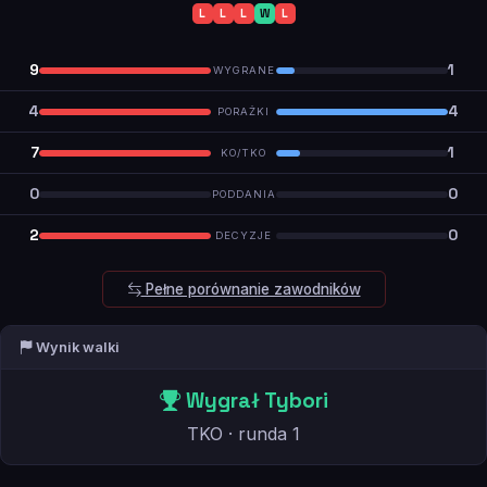
L
L
L
W
L
9
1
WYGRANE
4
4
PORAŻKI
7
1
KO/TKO
0
0
PODDANIA
2
0
DECYZJE
Pełne porównanie zawodników
Wynik walki
Wygrał Tybori
TKO · runda 1