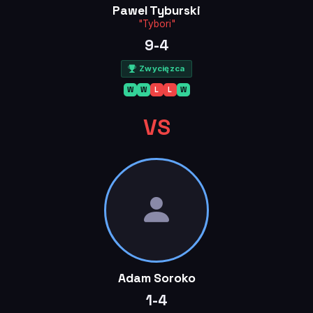
Pawel Tyburski
"Tybori"
9-4
Zwycięzca
W
W
L
L
W
VS
Adam Soroko
1-4