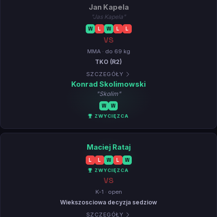
Jan Kapela
"Jas Kapela"
W
L
W
L
L
VS
MMA · do 69 kg
TKO (R2)
SZCZEGÓŁY
Konrad Skolimowski
"Skolim"
W
W
ZWYCIĘZCA
Maciej Rataj
L
L
W
L
W
ZWYCIĘZCA
VS
K-1 · open
Wiekszosciowa decyzja sedziow
SZCZEGÓŁY