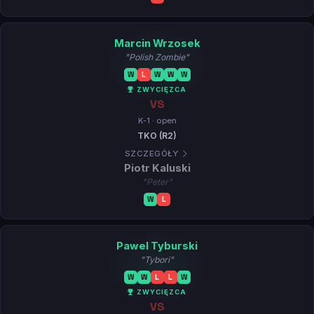
Marcin Wrzosek
"Polish Zombie"
W
L
W
W
W
ZWYCIĘZCA
VS
K-1 · open
TKO (R2)
SZCZEGÓŁY
Piotr Kaluski
"Peter"
W
L
Pawel Tyburski
"Tybori"
W
W
L
L
W
ZWYCIĘZCA
VS