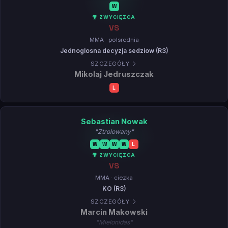
W
ZWYCIĘZCA
VS
MMA · polsrednia
Jednoglosna decyzja sedziow (R3)
SZCZEGÓŁY
Mikolaj Jedruszczak
L
Sebastian Nowak
"Ztrolowany"
W
W
W
W
L
ZWYCIĘZCA
VS
MMA · ciezka
KO (R3)
SZCZEGÓŁY
Marcin Makowski
"Mielonidas"