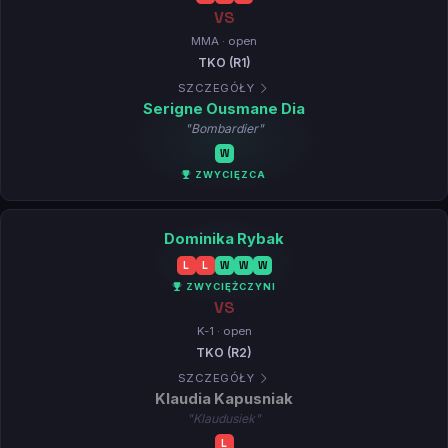
VS
MMA · open
TKO (R1)
SZCZEGÓŁY
Serigne Ousmane Dia
"Bombardier"
W
ZWYCIĘZCA
Dominika Rybak
L
L
W
W
W
ZWYCIĘŻCZYNI
VS
K-1 · open
TKO (R2)
SZCZEGÓŁY
Klaudia Kapusniak
"Klaudusiek"
L