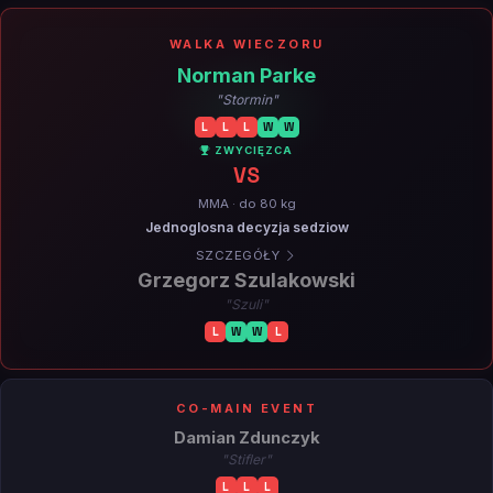
WALKA WIECZORU
Norman Parke
"Stormin"
L
L
L
W
W
ZWYCIĘZCA
VS
MMA · do 80 kg
Jednoglosna decyzja sedziow
SZCZEGÓŁY
Grzegorz Szulakowski
"Szuli"
L
W
W
L
CO-MAIN EVENT
Damian Zdunczyk
"Stifler"
L
L
L