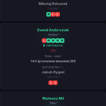
Mikolaj Rdzanek
"Vandal"
W
L
L
Dawid Ambroziak
"Ambro"
L
W
W
W
W
ZWYCIĘZCA
VS
Boks · open
TKO (przerwanie lekarskie) (R1)
SZCZEGÓŁY
Jakub Rygiel
"Hecman"
L
L
Mateusz Mil
"Milu"