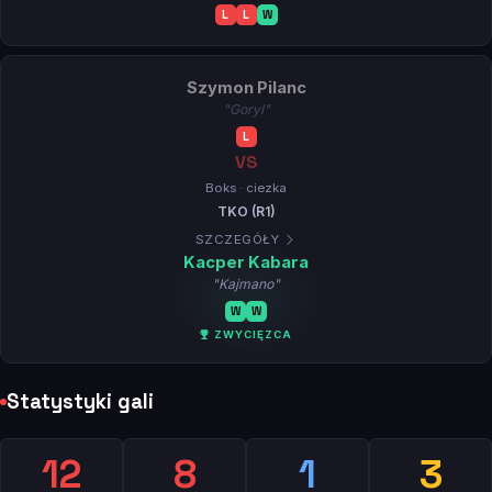
L
L
W
Szymon Pilanc
"Goryl"
L
VS
Boks · ciezka
TKO (R1)
SZCZEGÓŁY
Kacper Kabara
"Kajmano"
W
W
ZWYCIĘZCA
Statystyki gali
12
8
1
3