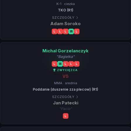
K-1 · ciezka
TKO (R1)
SZCZEGÓŁY
Adam Soroko
L
L
L
W
L
Michal Gorzelanczyk
"Bagietka"
L
W
L
L
L
ZWYCIĘZCA
VS
MMA · srednia
Poddanie (duszenie zza plecow) (R1)
SZCZEGÓŁY
Jan Patecki
"Pacio"
L