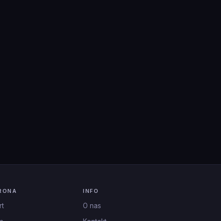
RONA
INFO
rt
O nas