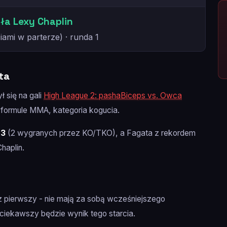
a Lexy Chaplin
iami w parterze) · runda 1
ta
ł się na gali
High League 2: pashaBiceps vs. Owca
formule MMA, kategoria kogucia.
-3
(2 wygranych przez KO/TKO), a Fagata z rekordem
haplin.
raz pierwszy - nie mają za sobą wcześniejszego
ciekawszy będzie wynik tego starcia.