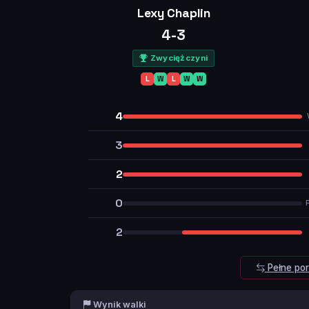
Lexy Chaplin
4-3
Zwyciężczyni
L
W
L
W
W
4
3
2
0
2
Pełne po
Wynik walki