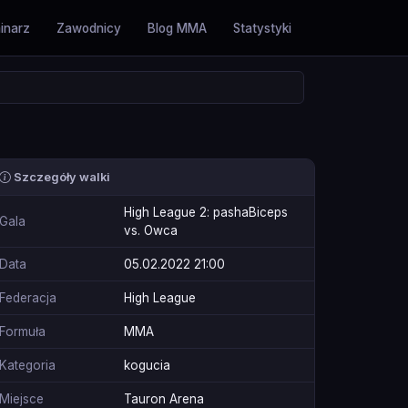
inarz
Zawodnicy
Blog MMA
Statystyki
Szczegóły walki
High League 2: pashaBiceps
Gala
vs. Owca
Data
05.02.2022 21:00
Federacja
High League
Formuła
MMA
Kategoria
kogucia
Miejsce
Tauron Arena