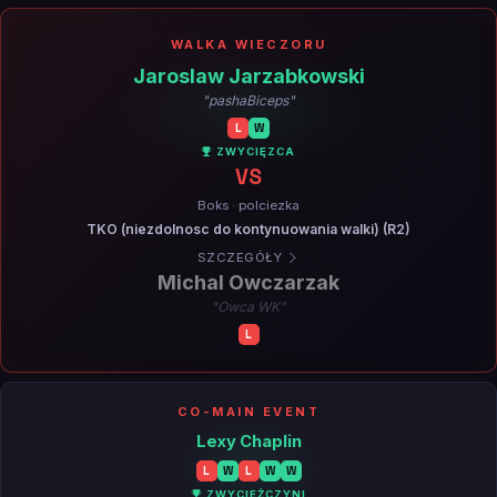
WALKA WIECZORU
Jaroslaw Jarzabkowski
"pashaBiceps"
L
W
ZWYCIĘZCA
VS
Boks · polciezka
TKO (niezdolnosc do kontynuowania walki) (R2)
SZCZEGÓŁY
Michal Owczarzak
"Owca WK"
L
CO-MAIN EVENT
Lexy Chaplin
L
W
L
W
W
ZWYCIĘŻCZYNI