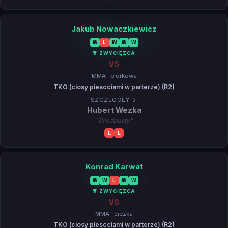
Jakub Nowaczkiewicz
W
L
W
W
W
ZWYCIĘZCA
VS
MMA · piorkowa
TKO (ciosy piescciami w parterze) (R2)
SZCZEGÓŁY
Hubert Wezka
"Dredziasty"
L
L
Konrad Karwat
W
W
L
W
W
ZWYCIĘZCA
VS
MMA · ciezka
TKO (ciosy piescciami w parterze) (R2)