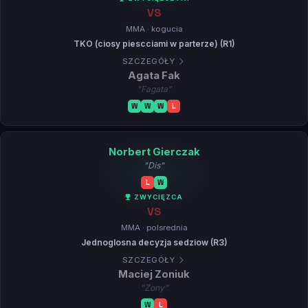
VS
MMA · kogucia
TKO (ciosy piescciami w parterze) (R1)
SZCZEGÓŁY
Agata Fak
"Fagata"
W
W
W
L
Norbert Gierczak
"Dis"
L
W
ZWYCIĘZCA
VS
MMA · polsrednia
Jednoglosna decyzja sedziow (R3)
SZCZEGÓŁY
Maciej Zoniuk
"Zony"
W
L