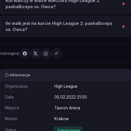
Kto walczy w walce wieczoru High League 2:
pashaBiceps vs. Owca?
Ile walk jest na karcie High League 2: pashaBiceps
vs. Owca?
Udostępnij:
Informacje
Organizacja
High League
Data
05.02.2022 21:00
Miejsce
Tauron Arena
Miasto
Krakow
Status
Zakończona