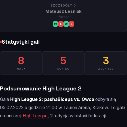
SZCZEGÓŁY
Mateusz Lesniak
"Tarzan"
W
L
W
L
Statystyki gali
8
5
3
WALK
KO/TKO
DECYZJE
Podsumowanie High League 2
Gala
High League 2: pashaBiceps vs. Owca
odbyła się
05.02.2022 o godzinie 21:00 w Tauron Arena, Krakow. To gala
organizacji
High League
, 2. edycja w historii federacji.