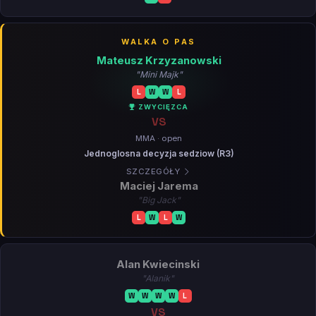
WALKA O PAS
Mateusz Krzyzanowski
"Mini Majk"
L
W
W
L
ZWYCIĘZCA
VS
MMA · open
Jednoglosna decyzja sedziow (R3)
SZCZEGÓŁY
Maciej Jarema
"Big Jack"
L
W
L
W
Alan Kwiecinski
"Alanik"
W
W
W
W
L
VS