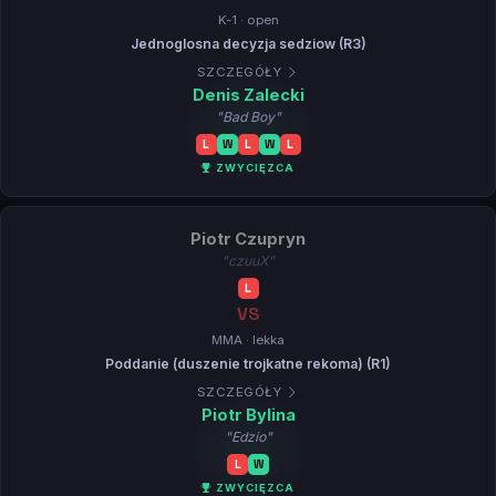
K-1 · open
Jednoglosna decyzja sedziow (R3)
SZCZEGÓŁY
Denis Zalecki
"Bad Boy"
L
W
L
W
L
ZWYCIĘZCA
Piotr Czupryn
"czuuX"
L
VS
MMA · lekka
Poddanie (duszenie trojkatne rekoma) (R1)
SZCZEGÓŁY
Piotr Bylina
"Edzio"
L
W
ZWYCIĘZCA