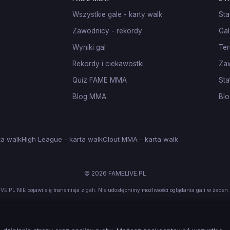
Wszystkie gale - karty walk
Sta
Zawodnicy - rekordy
Gal
Wyniki gal
Ter
Rekordy i ciekawostki
Za
Quiz FAME MMA
Sta
Blog MMA
Blo
ta walk
High League - karta walk
Clout MMA - karta walk
© 2026 FAMELIVE.PL
VE.PL NIE pojawi się transmisja z gali. Nie udostępnimy możliwości oglądania gali w żaden 