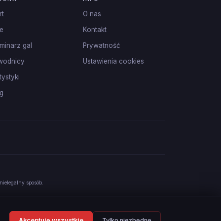
rt
O nas
e
Kontakt
minarz gal
Prywatność
wodnicy
Ustawienia cookies
tystyki
g
nielegalny sposób.
Akceptuję wszystkie
Tylko niezbędne