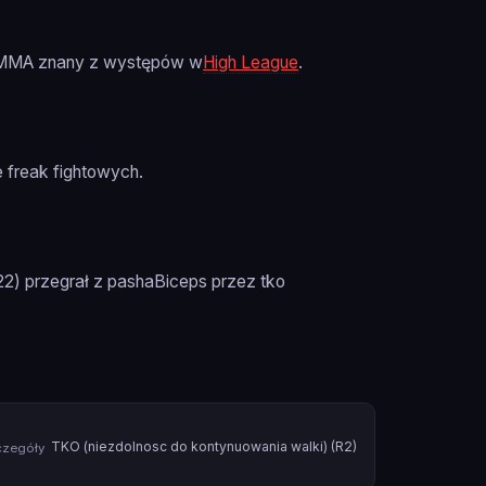
t MMA znany z występów w
High League
.
 freak fightowych.
2) przegrał z pashaBiceps przez tko
TKO (niezdolnosc do kontynuowania walki) (R2)
czegóły