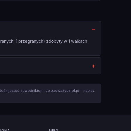
anych, 1 przegranych) zdobyty w 1 walkach
 Jeśli jesteś zawodnikiem lub zauważysz błąd - napisz
RONA
INFO