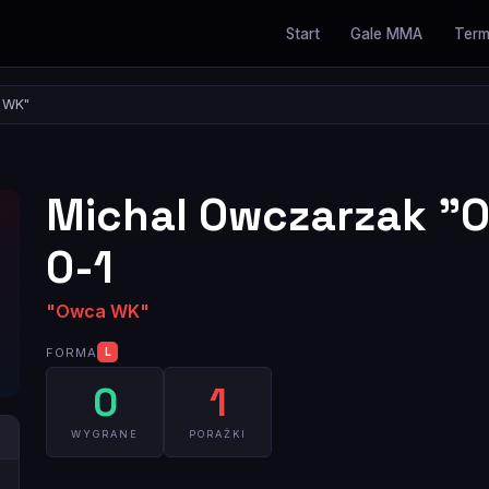
Start
Gale MMA
Term
 WK"
Michal Owczarzak "O
0-1
"Owca WK"
FORMA
L
0
1
WYGRANE
PORAŻKI