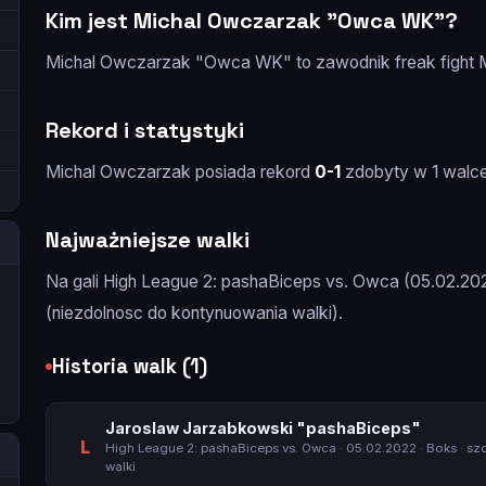
Kim jest Michal Owczarzak "Owca WK"?
Michal Owczarzak "Owca WK" to zawodnik freak figh
Rekord i statystyki
Michal Owczarzak posiada rekord
0-1
zdobyty w 1 walce
Najważniejsze walki
Na gali High League 2: pashaBiceps vs. Owca (05.02.202
(niezdolnosc do kontynuowania walki).
Historia walk (1)
Jaroslaw Jarzabkowski "pashaBiceps"
L
High League 2: pashaBiceps vs. Owca
· 05.02.2022 · Boks ·
sz
walki